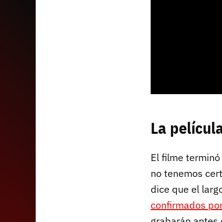
La películ
El filme termin
no tenemos certe
dice que el lar
confirmados por
grabarán antes 