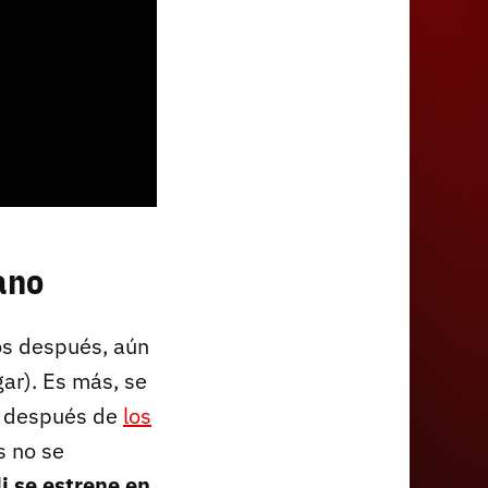
ano
os después, aún
gar). Es más, se
s después de
los
s no se
i se estrene en