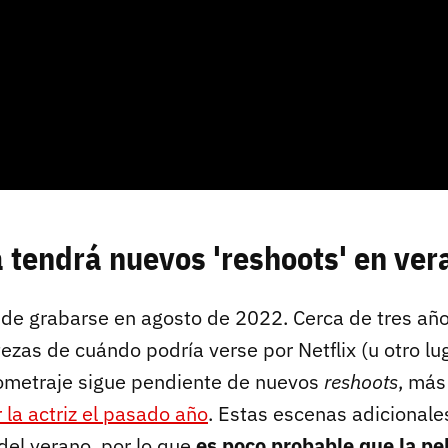
a tendrá nuevos 'reshoots' en ver
ó de grabarse en agosto de 2022. Cerca de tres añ
zas de cuándo podría verse por Netflix (u otro lu
gometraje sigue pendiente de nuevos
reshoots
, má
 la actriz el pasado año
. Estas escenas adicionale
del verano, por lo que
es poco probable que la pel