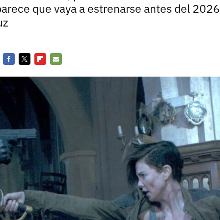
Entra en 3D
arece que vaya a estrenarse antes del 2026.
uz
Facebook
Twitter
Flipboard
E-
mail