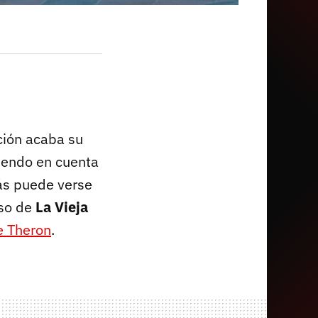
ción acaba su
niendo en cuenta
más puede verse
aso de
La Vieja
e Theron
.