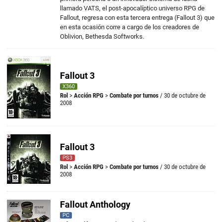
llamado VATS, el post-apocalíptico universo RPG de
Fallout, regresa con esta tercera entrega (Fallout 3) que
en esta ocasión corre a cargo de los creadores de
Oblivion, Bethesda Softworks.
Fallout 3
X360
Rol
>
Acción RPG
>
Combate por turnos
/ 30 de octubre de
2008
Fallout 3
PS3
Rol
>
Acción RPG
>
Combate por turnos
/ 30 de octubre de
2008
Fallout Anthology
PC