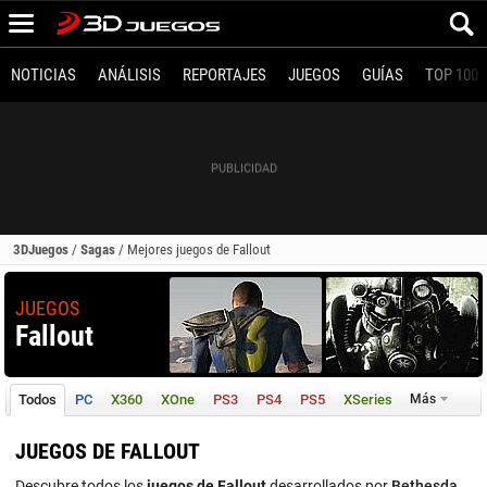
NOTICIAS
ANÁLISIS
REPORTAJES
JUEGOS
GUÍAS
TOP 100
3DJuegos
/
Sagas
/
Mejores juegos de Fallout
JUEGOS
Fallout
Todos
PC
X360
XOne
PS3
PS4
PS5
XSeries
Más
JUEGOS DE FALLOUT
Descubre todos los
juegos de Fallout
desarrollados por
Bethesda