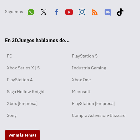
Síguenos
Wha
Twit
Fac
Yout
Inst
RSS
Disc
Tikt
tsA
ter
ebo
ube
agra
ord
ok
En 3DJuegos hablamos de...
pp
ok
m
PC
PlayStation 5
Xbox Series X | S
Industria Gaming
PlayStation 4
Xbox One
Saga Hollow Knight
Microsoft
Xbox [Empresa]
PlayStation [Empresa]
Sony
Compra Activision-Blizzard
Ver más temas