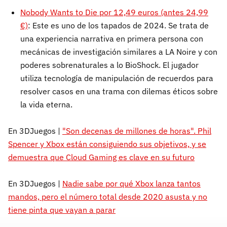
Nobody Wants to Die por 12,49 euros (antes 24,99
€)
: Este es uno de los tapados de 2024. Se trata de
una experiencia narrativa en primera persona con
mecánicas de investigación similares a LA Noire y con
poderes sobrenaturales a lo BioShock. El jugador
utiliza tecnología de manipulación de recuerdos para
resolver casos en una trama con dilemas éticos sobre
la vida eterna.
En 3DJuegos |
"Son decenas de millones de horas". Phil
Spencer y Xbox están consiguiendo sus objetivos, y se
demuestra que Cloud Gaming es clave en su futuro
En 3DJuegos |
Nadie sabe por qué Xbox lanza tantos
mandos, pero el número total desde 2020 asusta y no
tiene pinta que vayan a parar