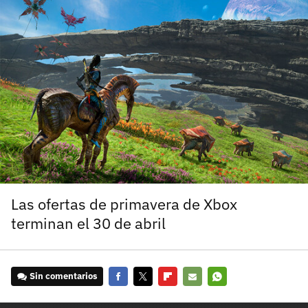
carácter inicial), pero no mayúsculas, espacios, tildes
¿Todavía no tienes cuenta?
o caracteres especiales.
He leído y acepto la
politica de privacidad y
Regístrate gratis
de participación
Registrarse en 3DJuegos
El inicio de sesión con Facebook ya no está
disponible, pero puedes seguir usando tu cuenta
de 3DJuegos:
Entra con Google
Recupera tu acceso con Facebook
Las ofertas de primavera de Xbox
terminan el 30 de abril
¿Ya tienes cuenta?
Entra en 3DJuegos
Sin comentarios
Facebook
Twitter
Flipboard
E-
Whatsapp