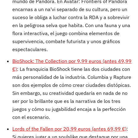
mundo de Pandora. En Avatar: Frontiers of Pandora
encarnas a un na'vi separado de su cultura, pero un
suceso le obliga a luchar contra la RDA y a sobrevivir
en la peligrosa selva que habita. Con una fauna y una
flora interactiva, el juego combina elementos de
supervivencia, combate futurista y unos gráficos
espectaculares.
BioShock: The Collection por 9,99 euros (antes 49,99
€)
: La franquicia BioShock tiene las dos ciudades con
más personalidad de la industria. Columbia y Rapture
son dos ejemplos de cómo crear ciudades distópicas.
Sin embargo, su creatividad quedaría en nada de no
ser por lo brillante que es la narrativa de los tres
juegos y cómo su jugabilidad encaja a la perfección
con el escenario.
Lords of the Fallen por 20,99 euros (antes 69,99 €)
:
Si quieres jugar a un soulslike que destaque por una