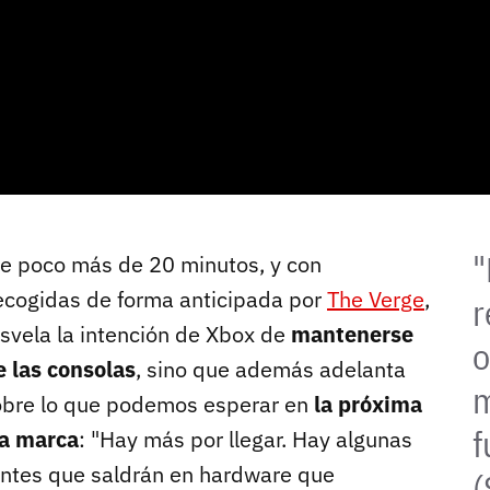
"
de poco más de 20 minutos, y con
ecogidas de forma anticipada por
The Verge
,
r
svela la intención de Xbox de
mantenerse
o
e las consolas
, sino que además adelanta
m
obre lo que podemos esperar en
la próxima
f
la marca
: "Hay más por llegar. Hay algunas
ntes que saldrán en hardware que
(