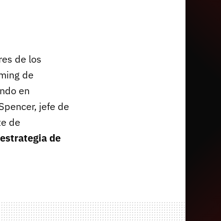
res de los
aming de
ando en
 Spencer, jefe de
te de
 estrategia de