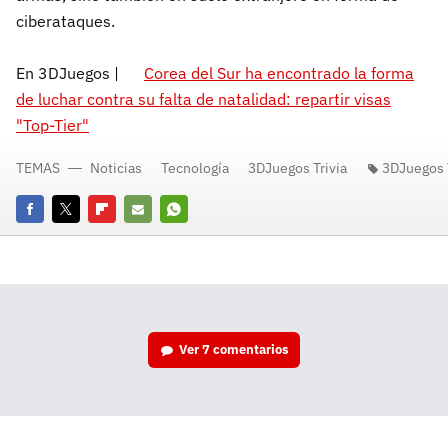
ciberataques.
En 3DJuegos |
Corea del Sur ha encontrado la forma
de luchar contra su falta de natalidad: repartir visas
"Top-Tier"
TEMAS
Noticias
Tecnología
3DJuegos Trivia
3DJuegos T
Facebook
Twitter
Flipboard
E-
Whatsapp
mail
Ver
7 comentarios