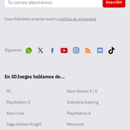
Suscribir
Suscribiéndote aceptas nuestra
política de privacidad
Síguenos
Wha
Twit
Fac
Yout
Inst
RSS
Disc
Tikt
tsA
ter
ebo
ube
agra
ord
ok
En 3DJuegos hablamos de...
pp
ok
m
PC
Xbox Series X | S
PlayStation 5
Industria Gaming
Xbox One
PlayStation 4
Saga Hollow Knight
Microsoft