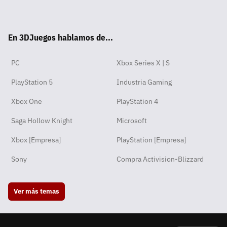
Wha
Twit
Fac
Yout
Inst
RSS
Disc
Tikt
tsA
ter
ebo
ube
agra
ord
ok
En 3DJuegos hablamos de...
pp
ok
m
PC
Xbox Series X | S
PlayStation 5
Industria Gaming
Xbox One
PlayStation 4
Saga Hollow Knight
Microsoft
Xbox [Empresa]
PlayStation [Empresa]
Sony
Compra Activision-Blizzard
Ver más temas