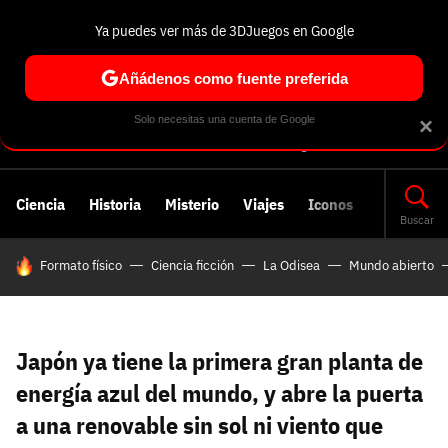
Ya puedes ver más de 3DJuegos en Google
Volver
Entra en 3DJuegos
Regístrate en 3DJuegos
Recuperar contraseña
Añádenos como fuente preferida
Correo electrónico
Correo electrónico
Correo electrónico
Te enviaremos un correo electrónico con un
Solo necesitas una cuenta de Google
×
enlace para recuperar tu contraseña:
Correo electrónico asociado a tu cuenta de
Facebook:
Contraseña
Contraseña
(mínimo 6 caracteres)
Ciencia
Historia
Misterio
Viajes
Iconos
Cancelar
Recuperar contraseña
Buscar
HOY SE HABLA DE
Formato físico
Ciencia ficción
La Odisea
Mundo abierto
Repetir contraseña
Recuperar contraseña
Recuperar contraseña
Iniciar sesión
Nombre de usuario
Japón ya tiene la primera gran planta de
Entra con Google
energía azul del mundo, y abre la puerta
Se usa para la dirección de tu página de usuario.
a una renovable sin sol ni viento que
Piénsalo bien porque no podrás cambiarlo. Mínimo 3
caracteres, se pueden usar números (no como