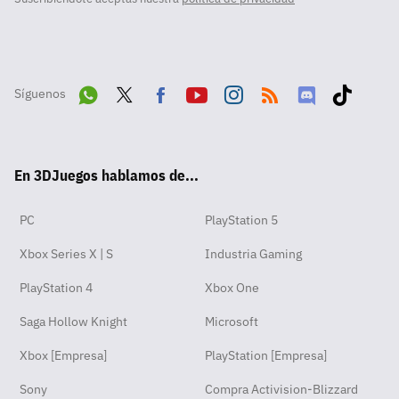
Síguenos
Wha
Twit
Fac
Yout
Inst
RSS
Disc
Tikt
tsA
ter
ebo
ube
agra
ord
ok
En 3DJuegos hablamos de...
pp
ok
m
PC
PlayStation 5
Xbox Series X | S
Industria Gaming
PlayStation 4
Xbox One
Saga Hollow Knight
Microsoft
Xbox [Empresa]
PlayStation [Empresa]
Sony
Compra Activision-Blizzard