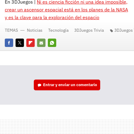
En 3DJuegos |
Ni es ciencia ficción ni una idea imposible,
crear un ascensor espacial está en los planes de la NASA
y es la clave para la exploración del espacio
TEMAS
Noticias
Tecnología
3DJuegos Trivia
3DJuegos T
Facebook
Twitter
Flipboard
E-
Whatsapp
mail
Entrar y enviar un comentario