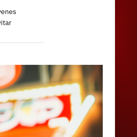
 yenes
itar