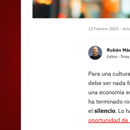
12 Febrero 2025
Actu
Rubén Má
Editor - Trivia
Para una cultur
debe ser nada fá
una economía en 
ha terminado ro
el
silencio
. Lo 
oportunidad de 