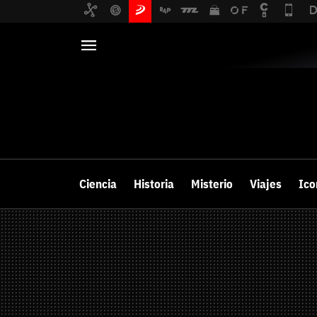
SECCIONES
HARDWARE
PC y Portátiles
Noticias
Monitores
Ciencia
Análisis
Historia
Misterio
Viajes
Ico
Periféricos
Guías y trucos
Tarjetas gráfica
Ranking
Auriculares y a
Videos
Mandos y Joyst
Selección