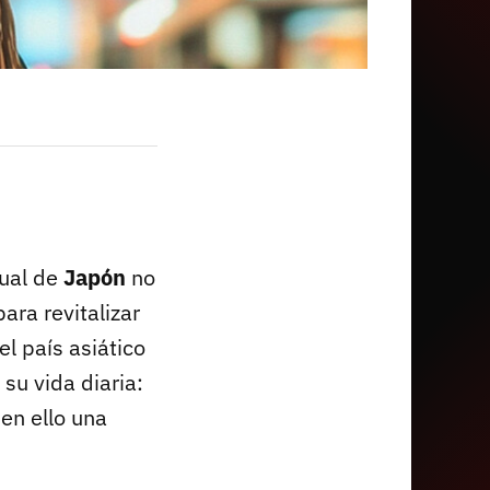
tual de
Japón
no
ara revitalizar
l país asiático
su vida diaria:
en ello una