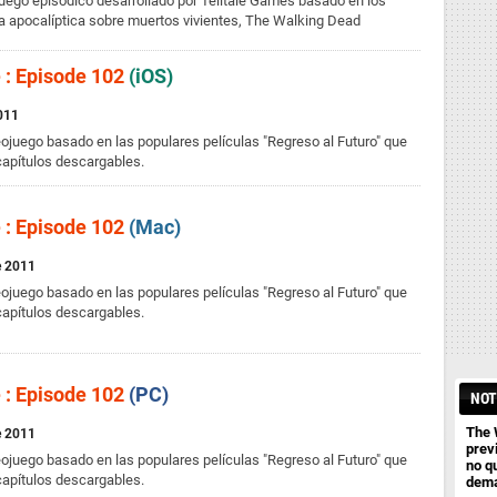
juego episódico desarrollado por Telltale Games basado en los
iva apocalíptica sobre muertos vivientes, The Walking Dead
e : Episode 102
(iOS)
2011
ojuego basado en las populares películas "Regreso al Futuro" que
capítulos descargables.
e : Episode 102
(Mac)
e 2011
ojuego basado en las populares películas "Regreso al Futuro" que
capítulos descargables.
e : Episode 102
(PC)
NOT
The 
e 2011
previ
ojuego basado en las populares películas "Regreso al Futuro" que
no q
capítulos descargables.
dema