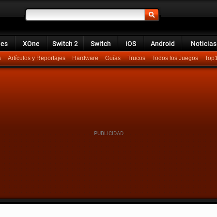
ies
XOne
Switch 2
Switch
iOS
Android
Noticias
s
Artículos y Reportajes
Hardware
Guías
Trucos
Todos los Juegos
Top