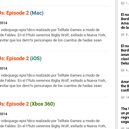
1
s: Episode 2
(Mac)
El n
Bord
 2014
Amaz
de l
 videojuego epis?dico realizado por Telltale Games a modo de
de Fables. En el t?tulo seremos Bigby Wolf, exiliado a Nueva York,
8
 evitar que los dem?s personajes de los cuentos de hadas sean
El n
Bord
anun
s: Episode 2
(iOS)
clas
Delu
 2014
4
 videojuego epis?dico realizado por Telltale Games a modo de
de Fables. En el t?tulo seremos Bigby Wolf, exiliado a Nueva York,
Anun
 evitar que los dem?s personajes de los cuentos de hadas sean
the 
conf
1
s: Episode 2
(Xbox 360)
The 
un pr
 2014
regr
 videojuego epis?dico realizado por Telltale Games a modo de
segu
de Fables. En el t?tulo seremos Bigby Wolf, exiliado a Nueva York,
3