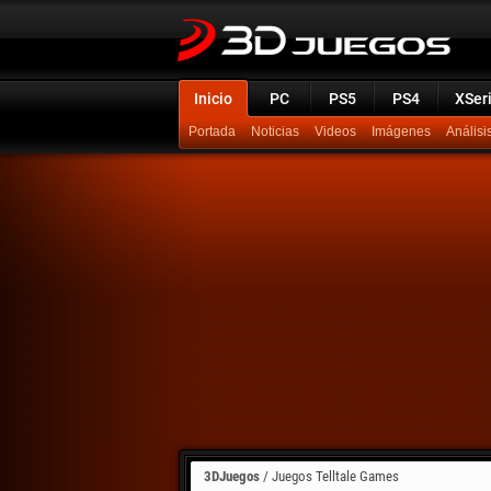
Inicio
PC
PS5
PS4
XSer
Portada
Noticias
Videos
Imágenes
Análisi
3DJuegos
/
Juegos Telltale Games