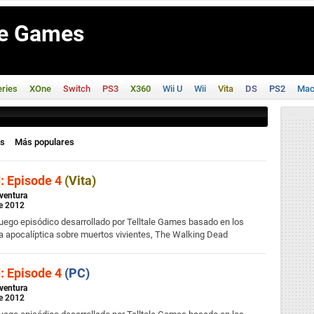
le Games
ries
XOne
Switch
PS3
X360
Wii U
Wii
Vita
DS
PS2
Ma
os
Más populares
: Episode 4
(Vita)
ventura
de 2012
juego episódico desarrollado por Telltale Games basado en los
iva apocalíptica sobre muertos vivientes, The Walking Dead
: Episode 4
(PC)
ventura
de 2012