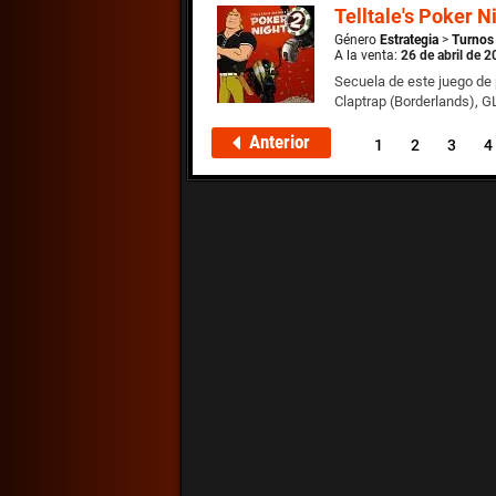
Telltale's Poker N
Género
Estrategia
>
Turnos
A la venta:
26 de abril de 
Secuela de este juego de 
Claptrap (Borderlands), G
Anterior
1
2
3
4