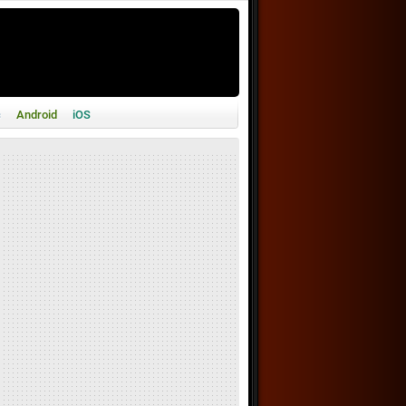
c
Android
iOS