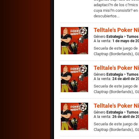
adaptaci?n de los c?mics 
cuya misi?n consistir? en
descubiertos...
Telltale's Poker N
Género
Estrategia
>
Turnos
A la venta:
1 de mayo de 2
Secuela de este juego de 
Claptrap (Borderlands), G
Telltale's Poker N
Género
Estrategia
>
Turnos
A la venta:
24 de abril de 
Secuela de este juego de 
Claptrap (Borderlands), G
Telltale's Poker N
Género
Estrategia
>
Turnos
A la venta:
26 de abril de 
Secuela de este juego de 
Claptrap (Borderlands), G