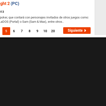
ight 2
(PC)
2013
poker, que contará con personajes invitados de otros juegos como:
LaDOS (Portal) o Sam (Sam & Max), entre otros..
Siguiente
5
6
7
8
9
10
20