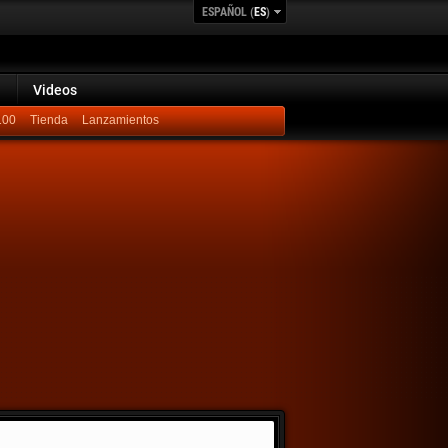
ESPAÑOL (
ES
)
Videos
100
Lanzamientos