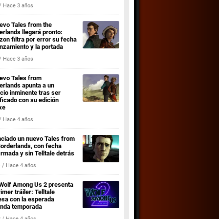
 /
3 años
uevo Tales from the
erlands llegará pronto:
on filtra por error su fecha
anzamiento y la portada
 /
3 años
uevo Tales from
erlands apunta a un
cio inminente tras ser
ificado con su edición
xe
 /
4 años
ciado un nuevo Tales from
Borderlands, con fecha
irmada y sin Telltale detrás
4 /
4 años
Wolf Among Us 2 presenta
imer tráiler: Telltale
esa con la esperada
nda temporada
8 /
4 años