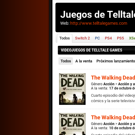
Juegos de Tellta
Web:
http://www.telltalegames.com
Todos
Switch 2
PC
PS4
PS5
XSe
VIDEOJUEGOS DE TELLTALE GAMES
Todos
A la venta
Próximos lanzamient
The Walking Dead
Género
Acción
>
Acción y a
A la venta:
17 de octubre 
Cuarto episodio del video
cómics y la serie televis
The Walking Dead
Género
Acción
>
Acción y a
A la venta:
10 de octubre 