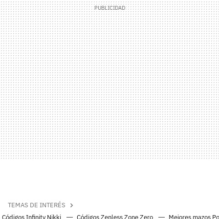
TEMAS DE INTERÉS
Códigos Infinity Nikki
Códigos Zenless Zone Zero
Mejores mazos P