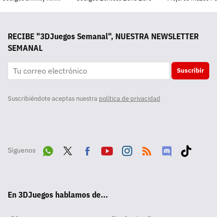
RECIBE "3DJuegos Semanal", NUESTRA NEWSLETTER
SEMANAL
Suscribir
Suscribiéndote aceptas nuestra
política de privacidad
Síguenos
Wha
Twit
Fac
Yout
Inst
RSS
Disc
Tikt
tsA
ter
ebo
ube
agra
ord
ok
En 3DJuegos hablamos de...
pp
ok
m