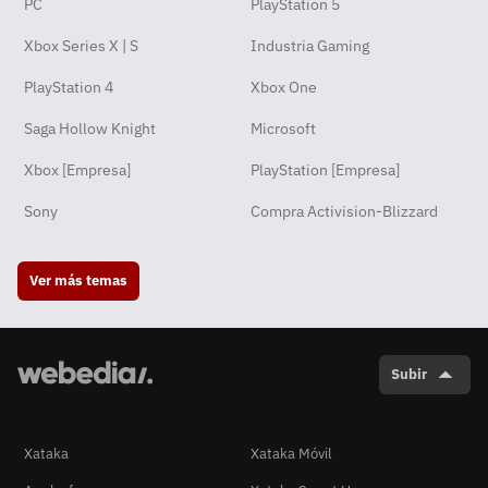
PC
PlayStation 5
Xbox Series X | S
Industria Gaming
PlayStation 4
Xbox One
Saga Hollow Knight
Microsoft
Xbox [Empresa]
PlayStation [Empresa]
Sony
Compra Activision-Blizzard
Ver más temas
Subir
Xataka
Xataka Móvil