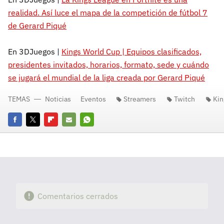
realidad. Así luce el mapa de la competición de fútbol 7
de Gerard Piqué
En 3DJuegos |
Kings World Cup | Equipos clasificados,
presidentes invitados, horarios, formato, sede y cuándo
se jugará el mundial de la liga creada por Gerard Piqué
TEMAS
Noticias
Eventos
Streamers
Twitch
Kin
Facebook
Twitter
Flipboard
E-
Whatsapp
mail
Comentarios cerrados