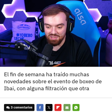
carácter inicial), pero no mayúsculas, espacios, tildes
¿Todavía no tienes cuenta?
o caracteres especiales.
He leído y acepto la
politica de privacidad y
Regístrate gratis
de participación
Registrarse en 3DJuegos
El inicio de sesión con Facebook ya no está
disponible, pero puedes seguir usando tu cuenta
de 3DJuegos:
Entra con Google
Recupera tu acceso con Facebook
El fin de semana ha traído muchas
novedades sobre el evento de boxeo de
¿Ya tienes cuenta?
Ibai, con alguna filtración que otra
Entra en 3DJuegos
3 comentarios