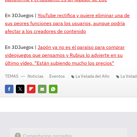
En 3DJuegos |
YouTube rectifica y quiere eliminar una de
sus peores funciones para los usuarios, aunque podría
afectar a los creadores de contenido
En 3DJuegos |
Japón ya no es el paraíso para comprar
videojuegos que pensamos y Rubius lo advierte en su
último vídeo. "Están subiendo mucho los precios"
TEMAS
Noticias
Eventos
La Velada del Año
La Velad
Facebook
Twitter
Flipboard
E-
Whatsapp
mail
Comentarios cerrados