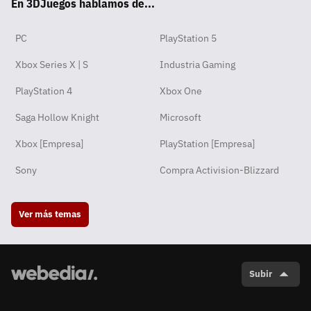
En 3DJuegos hablamos de...
pp
ok
m
PC
PlayStation 5
Xbox Series X | S
Industria Gaming
PlayStation 4
Xbox One
Saga Hollow Knight
Microsoft
Xbox [Empresa]
PlayStation [Empresa]
Sony
Compra Activision-Blizzard
Ver más temas
Subir