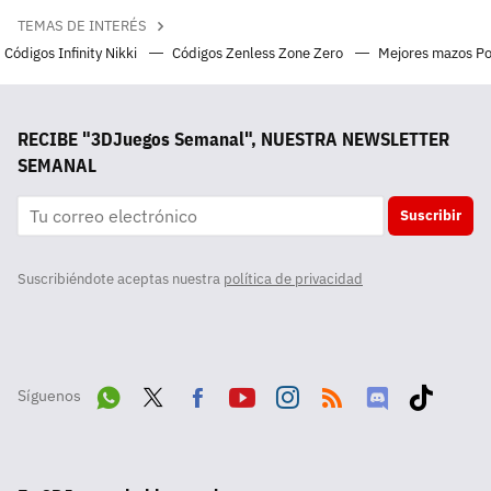
TEMAS DE INTERÉS
Códigos Infinity Nikki
Códigos Zenless Zone Zero
Mejores mazos P
RECIBE "3DJuegos Semanal", NUESTRA NEWSLETTER
SEMANAL
Suscribir
Suscribiéndote aceptas nuestra
política de privacidad
Síguenos
Wha
Twit
Fac
Yout
Inst
RSS
Disc
Tikt
tsA
ter
ebo
ube
agra
ord
ok