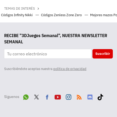
TEMAS DE INTERÉS
Códigos Infinity Nikki
Códigos Zenless Zone Zero
Mejores mazos P
RECIBE "3DJuegos Semanal", NUESTRA NEWSLETTER
SEMANAL
Suscribir
Suscribiéndote aceptas nuestra
política de privacidad
Síguenos
Wha
Twit
Fac
Yout
Inst
RSS
Disc
Tikt
tsA
ter
ebo
ube
agra
ord
ok