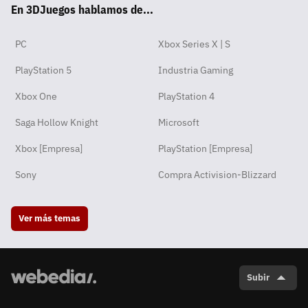
En 3DJuegos hablamos de...
pp
ok
m
PC
Xbox Series X | S
PlayStation 5
Industria Gaming
Xbox One
PlayStation 4
Saga Hollow Knight
Microsoft
Xbox [Empresa]
PlayStation [Empresa]
Sony
Compra Activision-Blizzard
Ver más temas
Subir