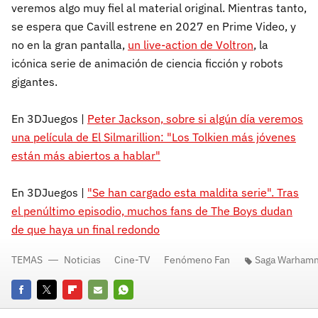
veremos algo muy fiel al material original. Mientras tanto,
se espera que Cavill estrene en 2027 en Prime Video, y
no en la gran pantalla,
un live-action de Voltron
, la
icónica serie de animación de ciencia ficción y robots
gigantes.
En 3DJuegos |
Peter Jackson, sobre si algún día veremos
una película de El Silmarillion: "Los Tolkien más jóvenes
están más abiertos a hablar"
En 3DJuegos |
"Se han cargado esta maldita serie". Tras
el penúltimo episodio, muchos fans de The Boys dudan
de que haya un final redondo
TEMAS
Noticias
Cine-TV
Fenómeno Fan
Saga Warhamm
Facebook
Twitter
Flipboard
E-
Whatsapp