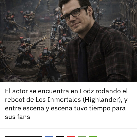
carácter inicial), pero no mayúsculas, espacios, tildes
¿Todavía no tienes cuenta?
o caracteres especiales.
He leído y acepto la
politica de privacidad y
Regístrate gratis
de participación
Registrarse en 3DJuegos
El inicio de sesión con Facebook ya no está
disponible, pero puedes seguir usando tu cuenta
de 3DJuegos:
Entra con Google
Recupera tu acceso con Facebook
El actor se encuentra en Lodz rodando el
reboot de Los Inmortales (Highlander), y
¿Ya tienes cuenta?
entre escena y escena tuvo tiempo para
sus fans
Entra en 3DJuegos