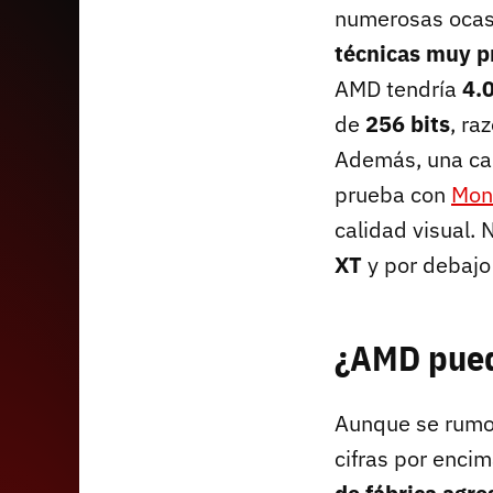
numerosas ocas
técnicas muy 
AMD tendría
4.
de
256 bits
, ra
Además, una ca
prueba con
Mon
calidad visual. 
XT
y por debajo
¿AMD pued
Aunque se rumo
cifras por enci