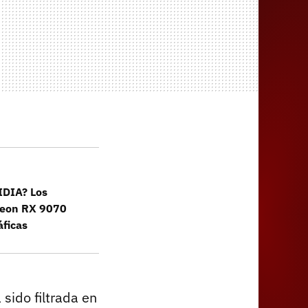
IDIA? Los
adeon RX 9070
áficas
sido filtrada en