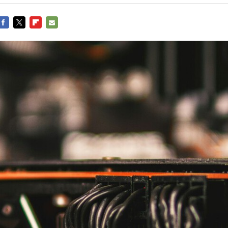
Entra en 3D
Facebook
Twitter
Flipboard
E-
mail