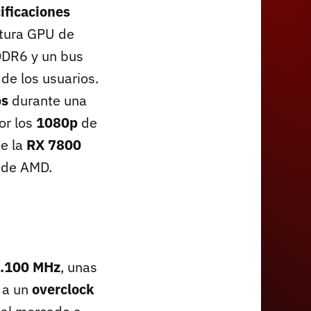
ificaciones
futura GPU de
DDR6 y un bus
 de los usuarios.
ps
durante una
por los
1080p
de
de la
RX 7800
 de AMD.
.100 MHz
, unas
 a un
overclock