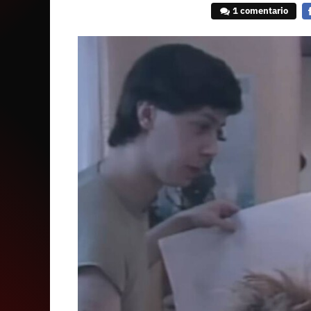
1 comentario
F