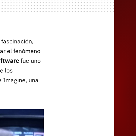
fascinación,
car el fenómeno
oftware
fue uno
e los
e Imagine, una