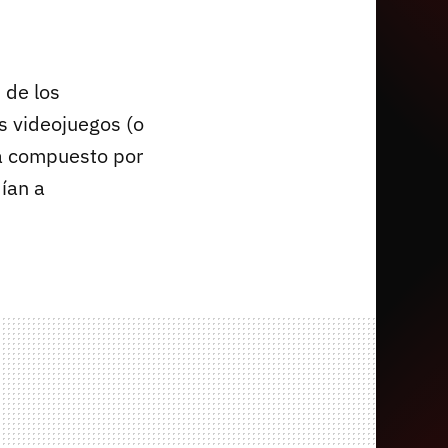
 de los
os videojuegos (o
a compuesto por
ían a