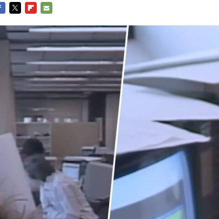
Entra en 3D
acebook
Twitter
Flipboard
E-
mail