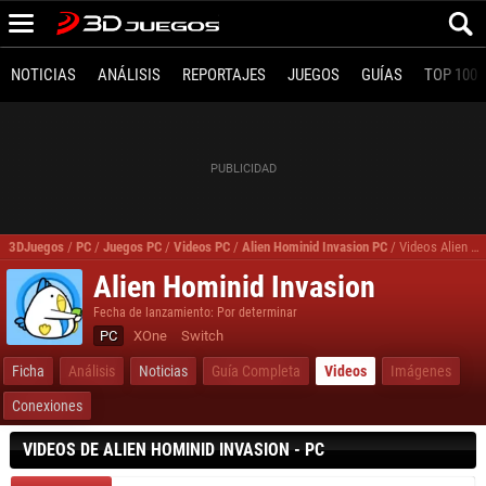
NOTICIAS
ANÁLISIS
REPORTAJES
JUEGOS
GUÍAS
TOP 100
3DJuegos
/
PC
/
Juegos PC
/
Videos PC
/
Alien Hominid Invasion PC
/
Videos Alien Hominid Invasion
Alien Hominid Invasion
Fecha de lanzamiento: Por determinar
PC
XOne
Switch
Ficha
Análisis
Noticias
Guía Completa
Videos
Imágenes
Conexiones
VIDEOS DE ALIEN HOMINID INVASION - PC