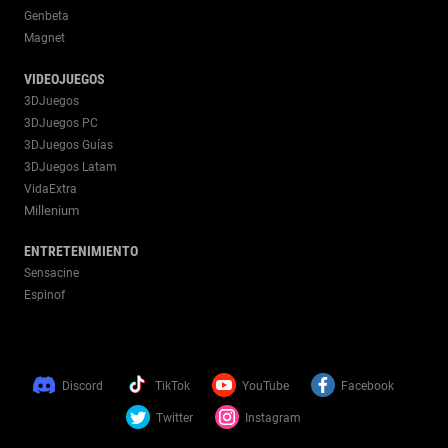
Genbeta
Magnet
VIDEOJUEGOS
3DJuegos
3DJuegos PC
3DJuegos Guías
3DJuegos Latam
VidaExtra
Millenium
ENTRETENIMIENTO
Sensacine
Espinof
Discord
TikTok
YouTube
Facebook
Twitter
Instagram