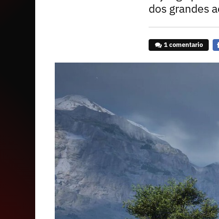
dos grandes a
1 comentario
F