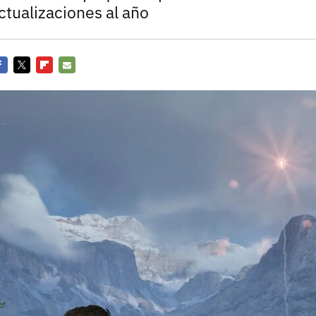
Entra en 3D
ctualizaciones al año
acebook
Twitter
Flipboard
E-
mail