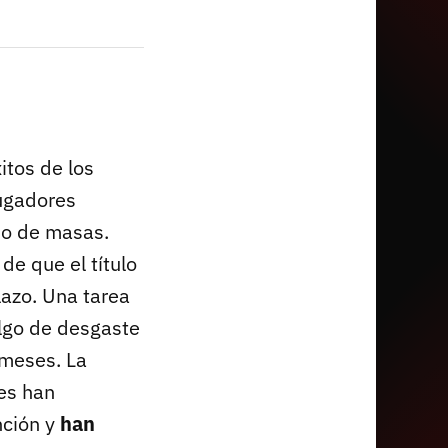
itos de los
jugadores
no de masas.
de que el título
lazo. Una tarea
lgo de desgaste
 meses. La
es han
nción y
han