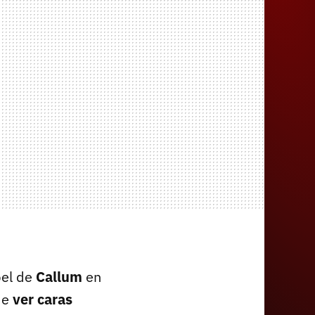
pel de
Callum
en
 de
ver caras