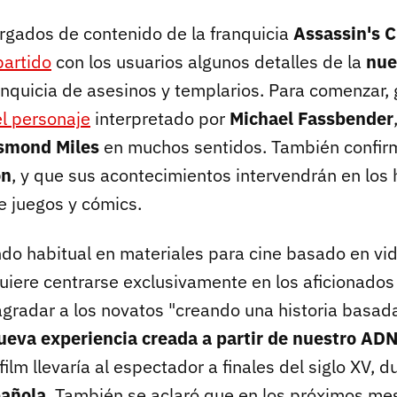
rgados de contenido de la franquicia
Assassin's 
artido
con los usuarios algunos detalles de la
nue
anquicia de asesinos y templarios. Para comenzar, 
el personaje
interpretado por
Michael Fassbender
smond Miles
en muchos sentidos. También confir
on
, y que sus acontecimientos intervendrán en los
e juegos y cómics.
do habitual en materiales para cine basado en vid
uiere centrarse exclusivamente en los aficionados 
gradar a los novatos "creando una historia basad
ueva experiencia creada a partir de nuestro AD
film llevaría al espectador a finales del siglo XV, 
pañola
. También se aclaró que en los próximos mes