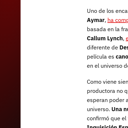
Uno de los enca
Aymar
,
ha comp
basada en la fr
Callum Lynch
,
diferente de
De
película es
can
en el universo d
Como viene sien
productora no q
esperan poder a
universo.
Una n
confirmó que el 
Inquisición Es