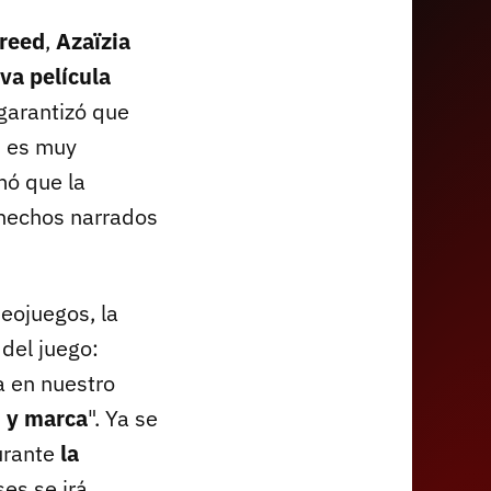
Creed
,
Azaïzia
va película
garantizó que
, es muy
mó que la
 hechos narrados
eojuegos, la
del juego:
a en nuestro
N y marca
". Ya se
durante
la
es se irá