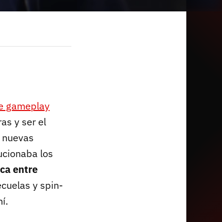
e gameplay
as y ser el
, nuevas
lucionaba los
ica entre
ecuelas y spin-
í.