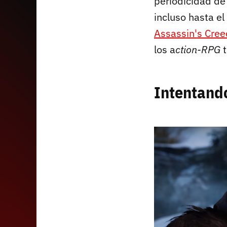
periodicidad de
incluso hasta el
Assassin's Cree
los a
ction-RPG
t
Intentando