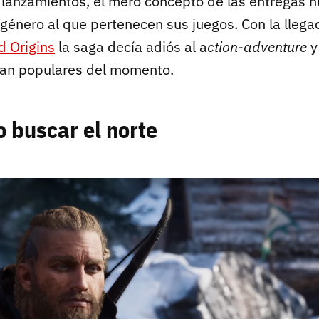
 lanzamientos, el mero concepto de las entregas 
 género al que pertenecen sus juegos. Con la lleg
d Origins
la saga decía adiós al a
ction-adventure
y
an populares del momento.
 buscar el norte