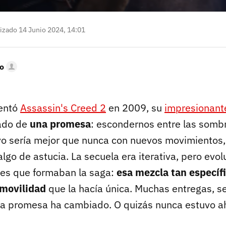
izado 14 Junio 2024, 14:01
o
entó
Assassin's Creed 2
en 2009, su
impresionant
ado de
una promesa
: escondernos entre las sombr
ivo sería mejor que nunca con nuevos movimientos
lgo de astucia. La secuela era iterativa, pero evo
ales que formaban la saga:
esa mezcla tan específ
y movilidad
que la hacía única. Muchas entregas, s
 la promesa ha cambiado. O quizás nunca estuvo ah