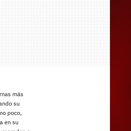
ernas más
rando su
mo poco,
a en su