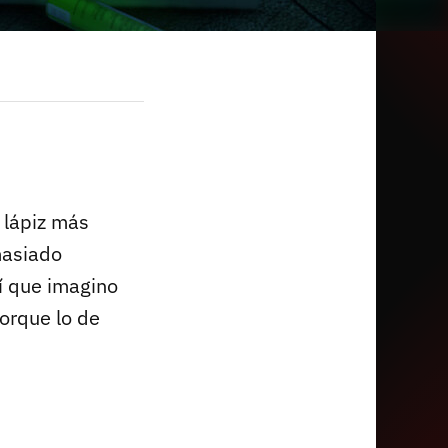
 lápiz más
masiado
í que imagino
orque lo de