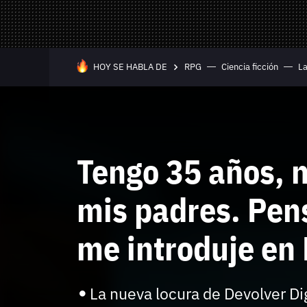
Mandos y Joyst
Selección
Todo hardware
Trivia
Juegos Online
HOY SE HABLA DE
RPG
Ciencia ficción
La
—
Equipo editorial
Contacta con nosotros
Tengo 35 años, 
mis padres. Pen
me introduje en
Whatsapp
Twitch
TikTok
Instagram
Facebook
Twitter
YouTube
RSS
Discord
La nueva locura de Devolver Dig