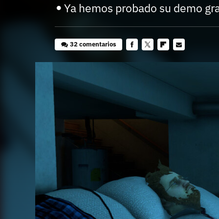
Ya hemos probado su demo gra
32 comentarios
Facebook
Twitter
Flipboard
E-
mail