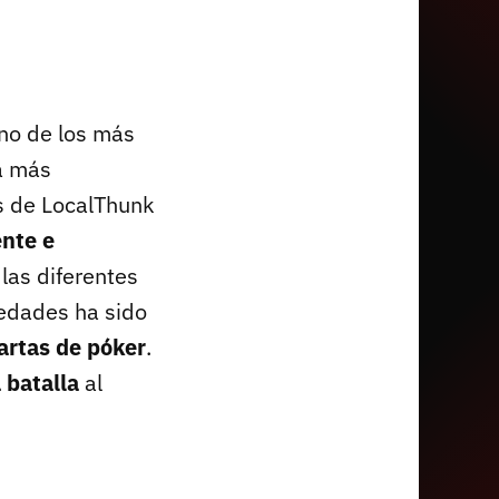
no de los más
a más
as de LocalThunk
nte e
las diferentes
r edades ha sido
cartas de póker
.
 batalla
al