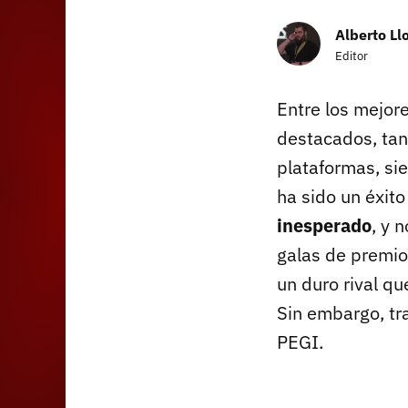
Alberto Ll
Editor
Entre los mejor
destacados, tan
plataformas, s
ha sido un éxit
inesperado
, y 
galas de premio
un duro rival qu
Sin embargo, tr
PEGI.