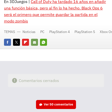
En 3DJuegos |
Call of Duty ha tardado 16 años en añadir
una función básica, pero al fin lo ha hecho. Black Ops 6
será el primero que permite guardar la partida en el
modo zombis
TEMAS
Noticias
PC
PlayStation 4
PlayStation 5
Xbox O
Facebook
Twitter
Flipboard
E-
Whatsapp
mail
Comentarios cerrados
Ver
50 comentarios