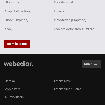
Xbox One
PlayStation 4
Saga Hollow Knight
Microsoft
Xbox [Empresa]
PlayStation [Empresa]
Sony
Compra Activision-Blizzard
Ver más temas
Subir
Xataka
Xataka Móvil
Applesfera
Xataka Smart Home
Mundo Xiaomi