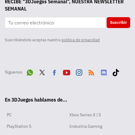
RECIBE "3DJuegos Semanal", NUESTRA NEWSLETTER
SEMANAL
Suscribir
Suscribiéndote aceptas nuestra
política de privacidad
Síguenos
Wha
Twit
Fac
Yout
Inst
RSS
Disc
Tikt
tsA
ter
ebo
ube
agra
ord
ok
En 3DJuegos hablamos de...
pp
ok
m
PC
Xbox Series X | S
PlayStation 5
Industria Gaming