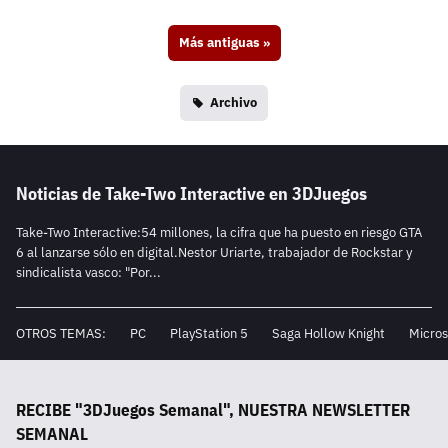
Más antiguas
»
Archivo
Noticias de Take-Two Interactive en 3DJuegos
Take-Two Interactive:54 millones, la cifra que ha puesto en riesgo GTA
6 al lanzarse sólo en digital.Nestor Uriarte, trabajador de Rockstar y
sindicalista vasco: "Por...
OTROS TEMAS:
PC
PlayStation 5
Saga Hollow Knight
Micros
RECIBE "3DJuegos Semanal", NUESTRA NEWSLETTER
SEMANAL