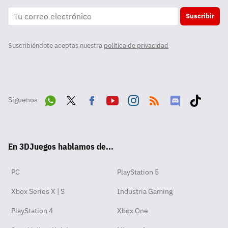
Suscribir
Suscribiéndote aceptas nuestra
política de privacidad
Síguenos
Wha
Twit
Fac
Yout
Inst
RSS
Disc
Tikt
tsA
ter
ebo
ube
agra
ord
ok
En 3DJuegos hablamos de...
pp
ok
m
PC
PlayStation 5
Xbox Series X | S
Industria Gaming
PlayStation 4
Xbox One