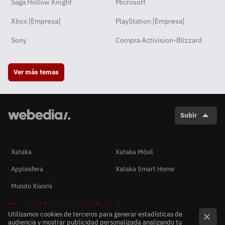
Saga Hollow Knight
Microsoft
Xbox [Empresa]
PlayStation [Empresa]
Sony
Compra Activision-Blizzard
Ver más temas
Subir
Xataka
Xataka Móvil
Applesfera
Xataka Smart Home
Mundo Xiaomi
Otras publicaciones de Webedia
Utilizamos cookies de terceros para generar estadísticas de
audiencia y mostrar publicidad personalizada analizando tu