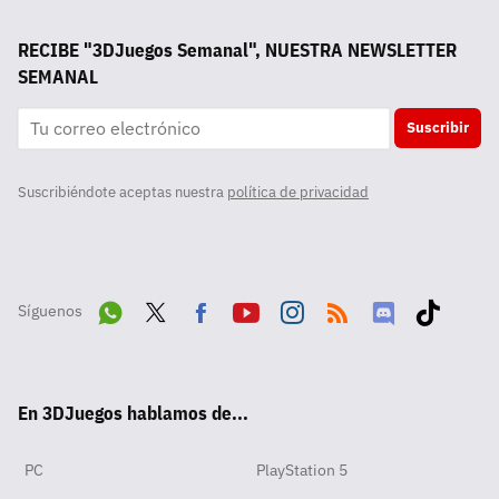
RECIBE "3DJuegos Semanal", NUESTRA NEWSLETTER
SEMANAL
Suscribir
Suscribiéndote aceptas nuestra
política de privacidad
Síguenos
Wha
Twit
Fac
Yout
Inst
RSS
Disc
Tikt
tsA
ter
ebo
ube
agra
ord
ok
En 3DJuegos hablamos de...
pp
ok
m
PC
PlayStation 5