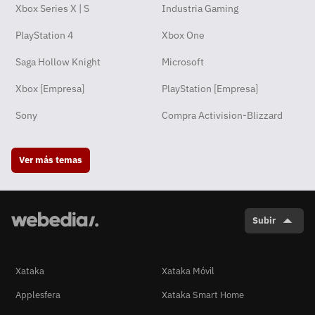
Xbox Series X | S
Industria Gaming
PlayStation 4
Xbox One
Saga Hollow Knight
Microsoft
Xbox [Empresa]
PlayStation [Empresa]
Sony
Compra Activision-Blizzard
Ver más temas
Subir
Xataka
Xataka Móvil
Applesfera
Xataka Smart Home