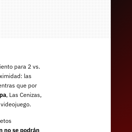
ento para 2 vs.
ximidad: las
entras que por
pa
, Las Cenizas,
 videojuego.
jetos
ín no se podrán