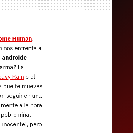
ecome Human
.
m
nos enfrenta a
n
androide
 arma? La
eavy Rain
o el
os que te mueves
tan seguir en una
ramente a la hora
 pobre niña,
 inocente!, pero