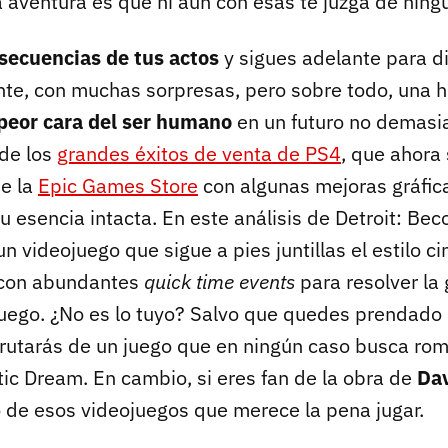
ta aventura es que ni aún con esas te juzga de nin
secuencias de tus actos
y sigues adelante para di
nte, con muchas sorpresas, pero sobre todo, una h
 peor cara del ser humano
en un futuro no demasia
 de los
grandes éxitos de venta de PS4
, que ahora
de la
Epic Games Store
con algunas mejoras gráfic
u esencia intacta. En este análisis de Detroit: B
 videojuego que sigue a pies juntillas el estilo c
 con abundantes
quick time events
para resolver la
juego. ¿No es lo tuyo? Salvo que quedes prendado d
sfrutarás de un juego que en ningún caso busca rom
ic Dream. En cambio, si eres fan de la obra de
Da
 de esos videojuegos que merece la pena jugar.