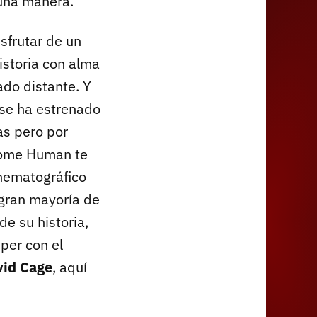
guna manera.
sfrutar de un
istoria con alma
do distante. Y
 se ha estrenado
as pero por
ecome Human te
inematográfico
 gran mayoría de
e su historia,
per con el
vid Cage
, aquí