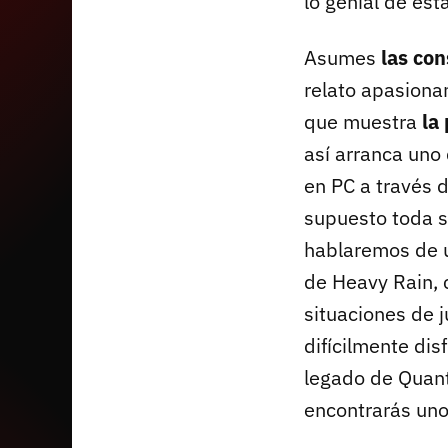
lo genial de es
Asumes
las con
relato apasiona
que muestra
la
así arranca uno
en PC a través 
supuesto toda s
hablaremos de un
de Heavy Rain,
situaciones de 
difícilmente di
legado de Quant
encontrarás uno