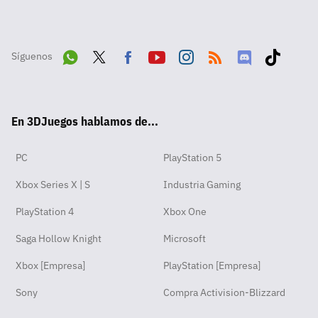
Síguenos
Wha
Twit
Fac
Yout
Inst
RSS
Disc
Tikt
tsA
ter
ebo
ube
agra
ord
ok
En 3DJuegos hablamos de...
pp
ok
m
PC
PlayStation 5
Xbox Series X | S
Industria Gaming
PlayStation 4
Xbox One
Saga Hollow Knight
Microsoft
Xbox [Empresa]
PlayStation [Empresa]
Sony
Compra Activision-Blizzard