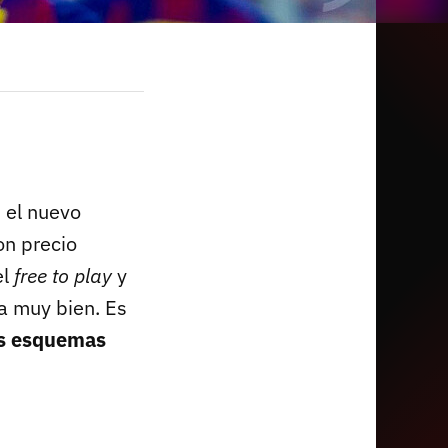
, el nuevo
on precio
l
free to play
y
na muy bien. Es
os esquemas