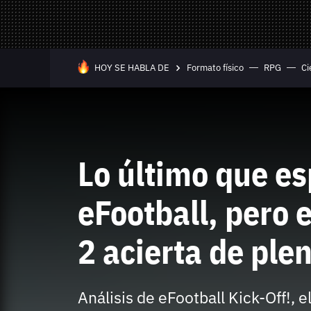
Mandos y Joyst
Selección
Todo hardware
Trivia
Juegos Online
HOY SE HABLA DE
Formato físico
RPG
Ci
—
Equipo editorial
Contacta con nosotros
Lo último que e
eFootball, pero 
2 acierta de ple
Whatsapp
Twitch
TikTok
Instagram
Facebook
Twitter
YouTube
RSS
Discord
Análisis de eFootball Kick-Off!, 