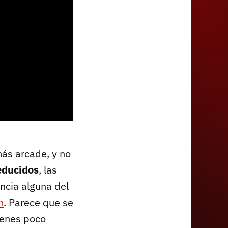
ás arcade, y no
educidos
, las
ncia alguna del
m
. Parece que se
ienes poco