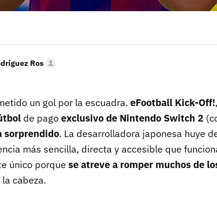
odríguez Ros
etido un gol por la escuadra.
eFootball Kick-Off!
útbol
de pago
exclusivo de Nintendo Switch 2
(c
 sorprendido
. La desarrolladora japonesa huye de
ncia más sencilla, directa y accesible que funcio
nte único porque
se atreve a romper muchos de l
la cabeza.