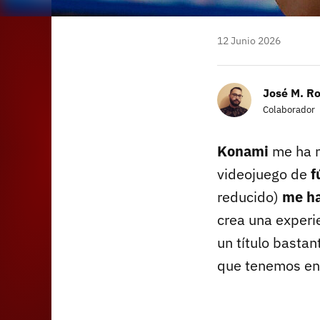
12 Junio 2026
José M. R
Colaborador
Konami
me ha m
videojuego de
f
reducido)
me ha
crea una experie
un título basta
que tenemos en 