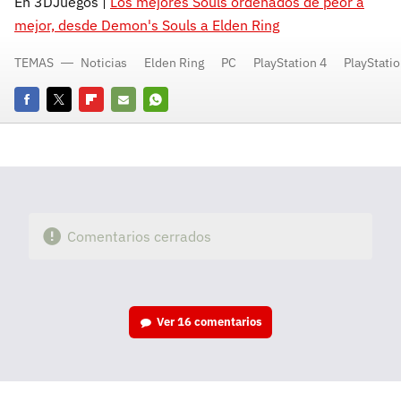
En 3DJuegos |
Los mejores Souls ordenados de peor a
mejor, desde Demon's Souls a Elden Ring
TEMAS
Noticias
Elden Ring
PC
PlayStation 4
PlayStatio
Facebook
Twitter
Flipboard
E-
Whatsapp
mail
Comentarios cerrados
Ver
16 comentarios