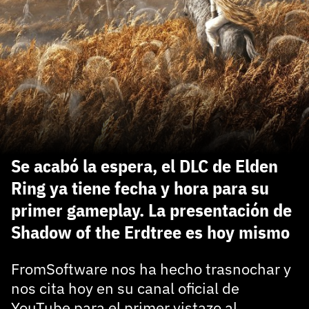
carácter inicial), pero no mayúsculas, espacios, tildes
¿Todavía no tienes cuenta?
o caracteres especiales.
He leído y acepto la
politica de privacidad y
Regístrate gratis
de participación
Registrarse en 3DJuegos
El inicio de sesión con Facebook ya no está
disponible, pero puedes seguir usando tu cuenta
de 3DJuegos:
Entra con Google
Se acabó la espera, el DLC de Elden
Recupera tu acceso con Facebook
Ring ya tiene fecha y hora para su
primer gameplay. La presentación de
¿Ya tienes cuenta?
Shadow of the Erdtree es hoy mismo
Entra en 3DJuegos
FromSoftware nos ha hecho trasnochar y
nos cita hoy en su canal oficial de
YouTube para el primer vistazo al