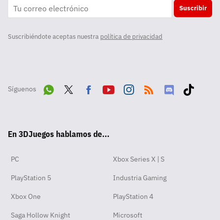
Suscribir
Suscribiéndote aceptas nuestra
política de privacidad
Síguenos
Wha
Twit
Fac
Yout
Inst
RSS
Disc
Tikt
tsA
ter
ebo
ube
agra
ord
ok
En 3DJuegos hablamos de...
pp
ok
m
PC
Xbox Series X | S
PlayStation 5
Industria Gaming
Xbox One
PlayStation 4
Saga Hollow Knight
Microsoft