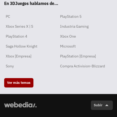
En 3DJuegos hablamos de...
pp
ok
m
PC
PlayStation 5
Xbox Series X | S
Industria Gaming
PlayStation 4
Xbox One
Saga Hollow Knight
Microsoft
Xbox [Empresa]
PlayStation [Empresa]
Sony
Compra Activision-Blizzard
Ver más temas
Subir