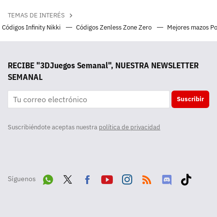
TEMAS DE INTERÉS
Códigos Infinity Nikki
Códigos Zenless Zone Zero
Mejores mazos P
RECIBE "3DJuegos Semanal", NUESTRA NEWSLETTER
SEMANAL
Suscribir
Suscribiéndote aceptas nuestra
política de privacidad
Síguenos
Wha
Twit
Fac
Yout
Inst
RSS
Disc
Tikt
tsA
ter
ebo
ube
agra
ord
ok