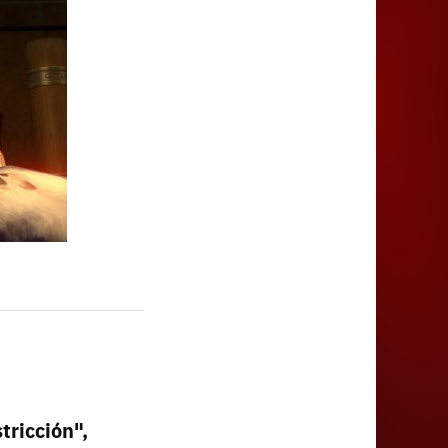
Juegos
tricción",