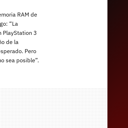
memoria RAM de
ego: “La
n PlayStation 3
ño de la
esperado. Pero
o sea posible”.