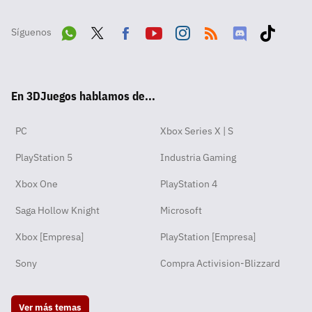
Síguenos
Wha
Twit
Fac
Yout
Inst
RSS
Disc
Tikt
tsA
ter
ebo
ube
agra
ord
ok
En 3DJuegos hablamos de...
pp
ok
m
PC
Xbox Series X | S
PlayStation 5
Industria Gaming
Xbox One
PlayStation 4
Saga Hollow Knight
Microsoft
Xbox [Empresa]
PlayStation [Empresa]
Sony
Compra Activision-Blizzard
Ver más temas