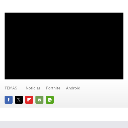
TEMAS
Noticias
Fortnite
Android
Facebook
Twitter
Flipboard
E-
Whatsapp
mail