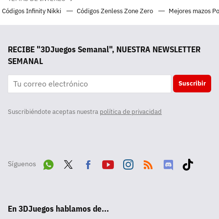
Códigos Infinity Nikki
Códigos Zenless Zone Zero
Mejores mazos P
RECIBE "3DJuegos Semanal", NUESTRA NEWSLETTER
SEMANAL
Suscribir
Suscribiéndote aceptas nuestra
política de privacidad
Síguenos
Wha
Twit
Fac
Yout
Inst
RSS
Disc
Tikt
tsA
ter
ebo
ube
agra
ord
ok
En 3DJuegos hablamos de...
pp
ok
m