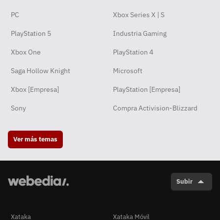
PC
Xbox Series X | S
PlayStation 5
Industria Gaming
Xbox One
PlayStation 4
Saga Hollow Knight
Microsoft
Xbox [Empresa]
PlayStation [Empresa]
Sony
Compra Activision-Blizzard
Ver más temas
Subir
Xataka
Xataka Móvil