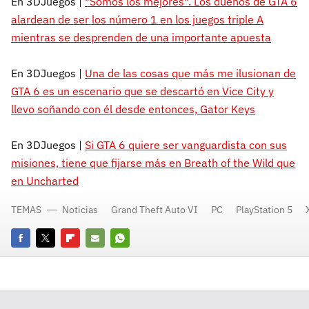
En 3DJuegos |
"Somos los mejores". Los dueños de GTA 6
alardean de ser los número 1 en los juegos triple A
mientras se desprenden de una importante apuesta
En 3DJuegos |
Una de las cosas que más me ilusionan de
GTA 6 es un escenario que se descartó en Vice City y
llevo soñando con él desde entonces, Gator Keys
En 3DJuegos |
Si GTA 6 quiere ser vanguardista con sus
misiones, tiene que fijarse más en Breath of the Wild que
en Uncharted
TEMAS
Noticias
Grand Theft Auto VI
PC
PlayStation 5
Facebook
Twitter
Flipboard
E-
Whatsapp
mail