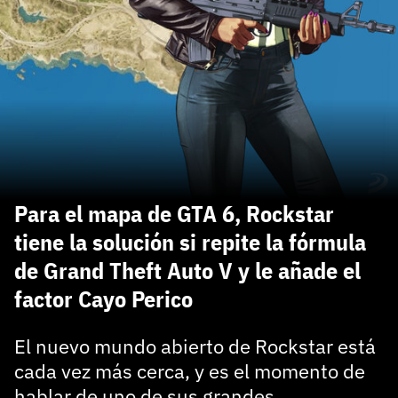
carácter inicial), pero no mayúsculas, espacios, tildes
¿Todavía no tienes cuenta?
o caracteres especiales.
He leído y acepto la
politica de privacidad y
Regístrate gratis
de participación
Registrarse en 3DJuegos
El inicio de sesión con Facebook ya no está
disponible, pero puedes seguir usando tu cuenta
de 3DJuegos:
Entra con Google
Para el mapa de GTA 6, Rockstar
Recupera tu acceso con Facebook
tiene la solución si repite la fórmula
de Grand Theft Auto V y le añade el
¿Ya tienes cuenta?
factor Cayo Perico
Entra en 3DJuegos
El nuevo mundo abierto de Rockstar está
cada vez más cerca, y es el momento de
hablar de uno de sus grandes