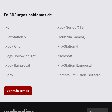
tsA
ter
ebo
ube
agra
ord
ok
En 3DJuegos hablamos de...
pp
ok
m
PC
Xbox Series X | S
PlayStation 5
Industria Gaming
Xbox One
PlayStation 4
Saga Hollow Knight
Microsoft
Xbox [Empresa]
PlayStation [Empresa]
Sony
Compra Activision-Blizzard
Ver más temas