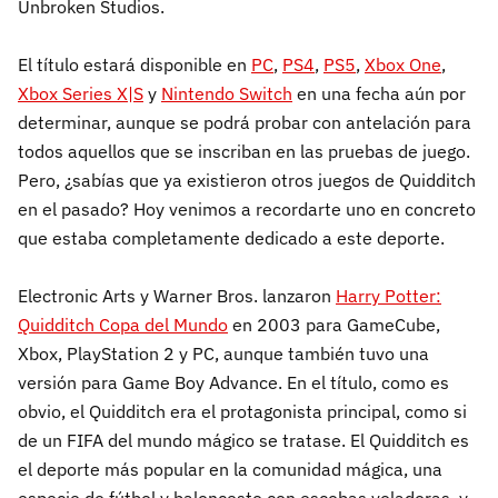
Unbroken Studios.
El título estará disponible en
PC
,
PS4
,
PS5
,
Xbox One
,
Xbox Series X|S
y
Nintendo Switch
en una fecha aún por
determinar, aunque se podrá probar con antelación para
todos aquellos que se inscriban en las pruebas de juego.
Pero, ¿sabías que ya existieron otros juegos de Quidditch
en el pasado? Hoy venimos a recordarte uno en concreto
que estaba completamente dedicado a este deporte.
Electronic Arts y Warner Bros. lanzaron
Harry Potter:
Quidditch Copa del Mundo
en 2003 para GameCube,
Xbox, PlayStation 2 y PC, aunque también tuvo una
versión para Game Boy Advance. En el título, como es
obvio, el Quidditch era el protagonista principal, como si
de un FIFA del mundo mágico se tratase. El Quidditch es
el deporte más popular en la comunidad mágica, una
especie de fútbol y baloncesto con escobas voladoras, y