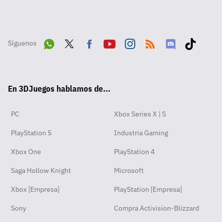
Síguenos
Wha
Twit
Fac
Yout
Inst
RSS
Disc
Tikt
tsA
ter
ebo
ube
agra
ord
ok
En 3DJuegos hablamos de...
pp
ok
m
PC
Xbox Series X | S
PlayStation 5
Industria Gaming
Xbox One
PlayStation 4
Saga Hollow Knight
Microsoft
Xbox [Empresa]
PlayStation [Empresa]
Sony
Compra Activision-Blizzard