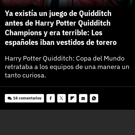
carácter inicial), pero no mayúsculas, espacios, tildes
¿Todavía no tienes cuenta?
o caracteres especiales.
Ya existía un juego de Quidditch
He leído y acepto la
politica de privacidad y
antes de Harry Potter Quidditch
Regístrate gratis
de participación
Champions y era terrible: Los
Registrarse en 3DJuegos
españoles iban vestidos de torero
El inicio de sesión con Facebook ya no está
Harry Potter Quidditch: Copa del Mundo
disponible, pero puedes seguir usando tu cuenta
retrataba a los equipos de una manera un
de 3DJuegos:
Entra con Google
tanto curiosa.
Recupera tu acceso con Facebook
¿Ya tienes cuenta?
18 comentarios
Facebook
Twitter
Flipboard
E-
Whatsapp
Entra en 3DJuegos
mail