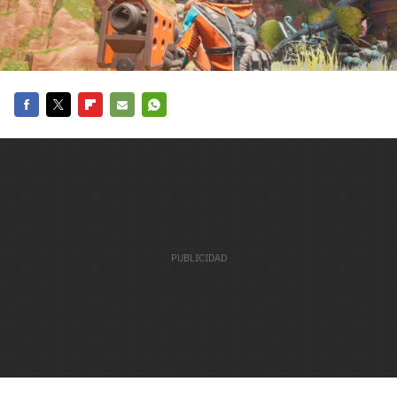
carácter inicial), pero no mayúsculas, espacios, tildes
¿Todavía no tienes cuenta?
o caracteres especiales.
He leído y acepto la
politica de privacidad y
Regístrate gratis
de participación
Registrarse en 3DJuegos
Facebook
Twitter
Flipboard
E-
Whatsapp
mail
El inicio de sesión con Facebook ya no está
disponible, pero puedes seguir usando tu cuenta
de 3DJuegos:
Entra con Google
Recupera tu acceso con Facebook
¿Ya tienes cuenta?
Entra en 3DJuegos