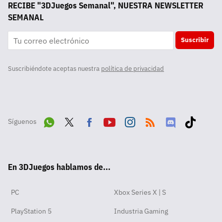
RECIBE "3DJuegos Semanal", NUESTRA NEWSLETTER
SEMANAL
Suscribir
Suscribiéndote aceptas nuestra
política de privacidad
Síguenos
Wha
Twit
Fac
Yout
Inst
RSS
Disc
Tikt
tsA
ter
ebo
ube
agra
ord
ok
En 3DJuegos hablamos de...
pp
ok
m
PC
Xbox Series X | S
PlayStation 5
Industria Gaming