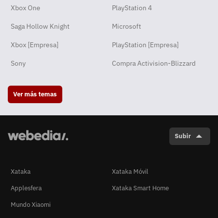
Xbox One
PlayStation 4
Saga Hollow Knight
Microsoft
Xbox [Empresa]
PlayStation [Empresa]
Sony
Compra Activision-Blizzard
Ver más temas
Subir
Xataka
Xataka Móvil
Applesfera
Xataka Smart Home
Mundo Xiaomi