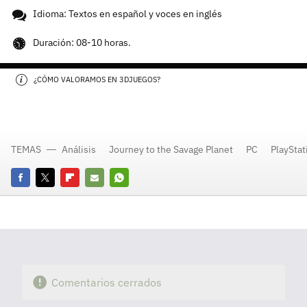
Idioma: Textos en español y voces en inglés
Duración: 08-10 horas.
¿CÓMO VALORAMOS EN 3DJUEGOS?
TEMAS
Análisis
Journey to the Savage Planet
PC
PlayStat
Facebook
Twitter
Flipboard
E-
Whatsapp
mail
Comentarios cerrados