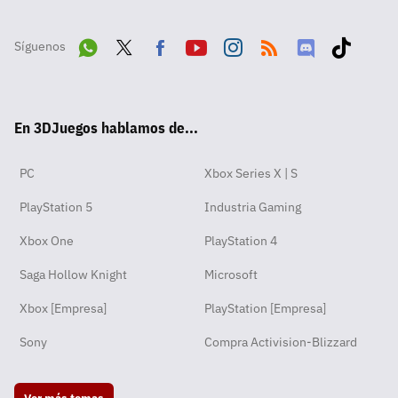
Síguenos
Wha
Twit
Fac
Yout
Inst
RSS
Disc
Tikt
tsA
ter
ebo
ube
agra
ord
ok
En 3DJuegos hablamos de...
pp
ok
m
PC
Xbox Series X | S
PlayStation 5
Industria Gaming
Xbox One
PlayStation 4
Saga Hollow Knight
Microsoft
Xbox [Empresa]
PlayStation [Empresa]
Sony
Compra Activision-Blizzard