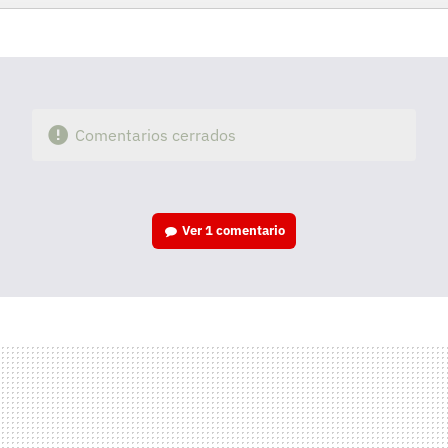
Facebook
Twitter
Flipboard
E-
Whatsapp
mail
Comentarios cerrados
Ver
1 comentario