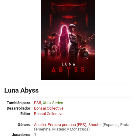
Luna Abyss
También para:
PS5
,
Xbox Series
Desarrollador:
Bonsai Collective
Editor:
Bonsai Collective
Género:
Acción
,
Primera persona (FPS)
,
Shooter
(
Espacial
,
Prota
femenina
,
Misterio
y
Monstruos
)
Jugadores:
1