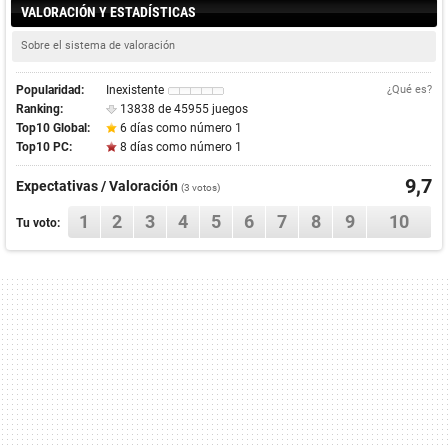
VALORACIÓN Y ESTADÍSTICAS
Sobre el sistema de valoración
Popularidad:
Inexistente
¿Qué es?
Ranking:
13838 de 45955 juegos
Top10 Global:
6 días como número 1
Top10 PC:
8 días como número 1
9,7
Expectativas / Valoración
(
3
votos)
1
2
3
4
5
6
7
8
9
10
Tu voto: