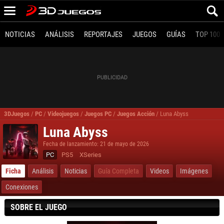
NOTICIAS
ANÁLISIS
REPORTAJES
JUEGOS
GUÍAS
TOP 100
3DJuegos
/
PC
/
Videojuegos
/
Juegos PC
/
Juegos Acción
/
Luna Abyss
Luna Abyss
Fecha de lanzamiento: 21 de mayo de 2026
PC
PS5
XSeries
Ficha
Análisis
Noticias
Guía Completa
Videos
Imágenes
Conexiones
SOBRE EL JUEGO