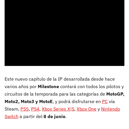
Este nuevo capítulo de la IP desarrollada desde hace
varios años por
Milestone
contará con todos los pilotos y
circuitos de la temporada para las categorías de
MotoGP,
Moto2, Moto3 y MotoE
, y podrá disfrutarse en
PC
vía
Steam,
PS5
,
PS4
,
Xbox Series X|S
,
Xbox One
y
Nintendo
Switch
a partir del
8 de junio
.