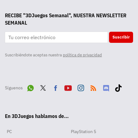
RECIBE "3DJuegos Semanal", NUESTRA NEWSLETTER
SEMANAL
Suscribir
Suscribiéndote aceptas nuestra
política de privacidad
Síguenos
Wha
Twit
Fac
Yout
Inst
RSS
Disc
Tikt
tsA
ter
ebo
ube
agra
ord
ok
En 3DJuegos hablamos de...
pp
ok
m
PC
PlayStation 5