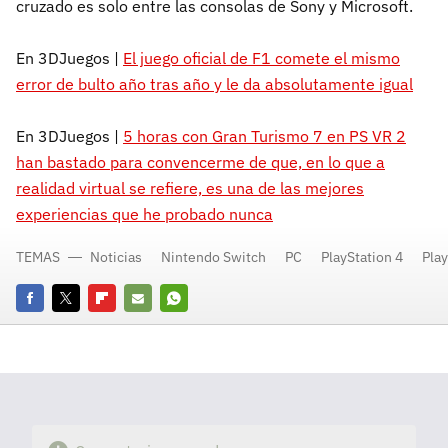
cruzado es solo entre las consolas de Sony y Microsoft.
En 3DJuegos |
El juego oficial de F1 comete el mismo
error de bulto año tras año y le da absolutamente igual
En 3DJuegos |
5 horas con Gran Turismo 7 en PS VR 2
han bastado para convencerme de que, en lo que a
realidad virtual se refiere, es una de las mejores
experiencias que he probado nunca
TEMAS
Noticias
Nintendo Switch
PC
PlayStation 4
Play
Facebook
Twitter
Flipboard
E-
Whatsapp
mail