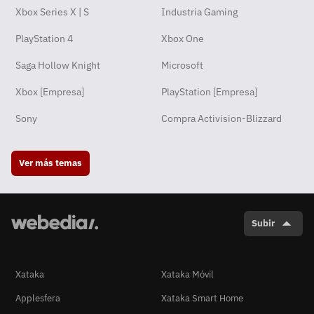
Xbox Series X | S
Industria Gaming
PlayStation 4
Xbox One
Saga Hollow Knight
Microsoft
Xbox [Empresa]
PlayStation [Empresa]
Sony
Compra Activision-Blizzard
Ver más temas
Subir
Xataka
Xataka Móvil
Applesfera
Xataka Smart Home