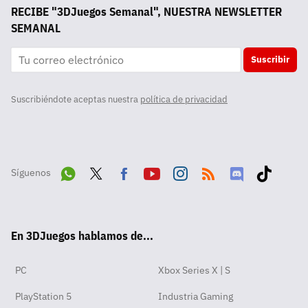
RECIBE "3DJuegos Semanal", NUESTRA NEWSLETTER
SEMANAL
Suscribir
Suscribiéndote aceptas nuestra
política de privacidad
Síguenos
Wha
Twit
Fac
Yout
Inst
RSS
Disc
Tikt
tsA
ter
ebo
ube
agra
ord
ok
En 3DJuegos hablamos de...
pp
ok
m
PC
Xbox Series X | S
PlayStation 5
Industria Gaming