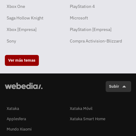
Xbox One
PlayStation 4
Saga Hollow Knight
Microsoft
Xbox [Empresa]
PlayStation [Empresa]
Sony
Compra Activision-Blizzard
Ver más temas
Subir
Xataka
Xataka Móvil
Applesfera
Xataka Smart Home
Mundo Xiaomi