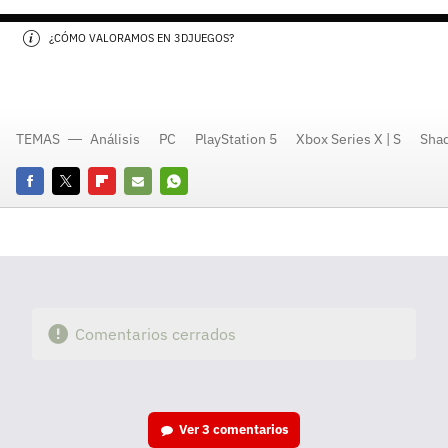
¿CÓMO VALORAMOS EN 3DJUEGOS?
TEMAS
Análisis
PC
PlayStation 5
Xbox Series X | S
Sha
Facebook
Twitter
Flipboard
E-
Whatsapp
mail
Comentarios cerrados
Ver
3 comentarios