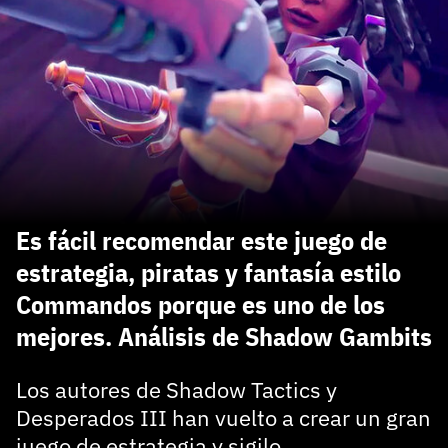
carácter inicial), pero no mayúsculas, espacios, tildes
¿Todavía no tienes cuenta?
o caracteres especiales.
He leído y acepto la
politica de privacidad y
Regístrate gratis
de participación
Registrarse en 3DJuegos
El inicio de sesión con Facebook ya no está
disponible, pero puedes seguir usando tu cuenta
de 3DJuegos:
Entra con Google
Es fácil recomendar este juego de
Recupera tu acceso con Facebook
estrategia, piratas y fantasía estilo
Commandos porque es uno de los
¿Ya tienes cuenta?
mejores. Análisis de Shadow Gambits
Entra en 3DJuegos
Los autores de Shadow Tactics y
Desperados III han vuelto a crear un gran
juego de estrategia y sigilo