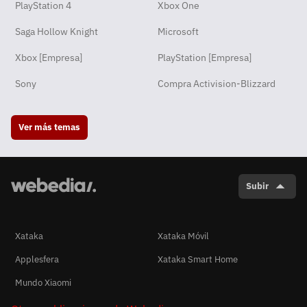
PlayStation 4
Xbox One
Saga Hollow Knight
Microsoft
Xbox [Empresa]
PlayStation [Empresa]
Sony
Compra Activision-Blizzard
Ver más temas
Subir
Xataka
Xataka Móvil
Applesfera
Xataka Smart Home
Mundo Xiaomi