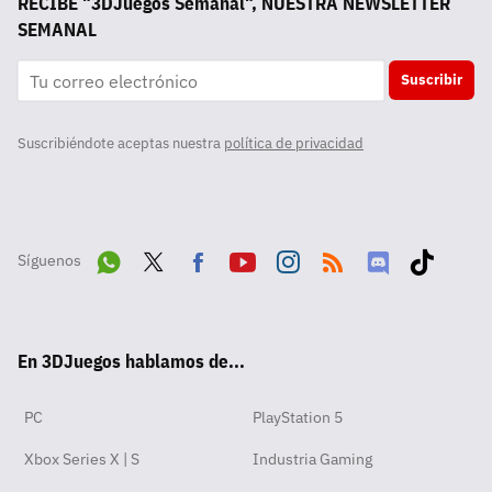
RECIBE "3DJuegos Semanal", NUESTRA NEWSLETTER
SEMANAL
Suscribir
Suscribiéndote aceptas nuestra
política de privacidad
Síguenos
Wha
Twit
Fac
Yout
Inst
RSS
Disc
Tikt
tsA
ter
ebo
ube
agra
ord
ok
En 3DJuegos hablamos de...
pp
ok
m
PC
PlayStation 5
Xbox Series X | S
Industria Gaming