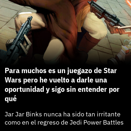
carácter inicial), pero no mayúsculas, espacios, tildes
¿Todavía no tienes cuenta?
o caracteres especiales.
He leído y acepto la
politica de privacidad y
Regístrate gratis
de participación
Registrarse en 3DJuegos
El inicio de sesión con Facebook ya no está
disponible, pero puedes seguir usando tu cuenta
de 3DJuegos:
Entra con Google
Para muchos es un juegazo de Star
Recupera tu acceso con Facebook
Wars pero he vuelto a darle una
oportunidad y sigo sin entender por
¿Ya tienes cuenta?
qué
Entra en 3DJuegos
Jar Jar Binks nunca ha sido tan irritante
como en el regreso de Jedi Power Battles