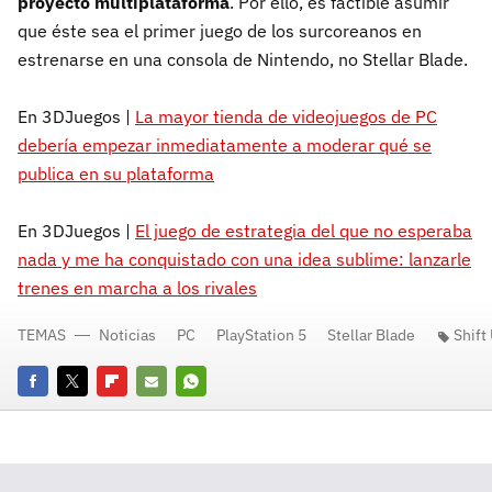
proyecto multiplataforma
. Por ello, es factible asumir
que éste sea el primer juego de los surcoreanos en
estrenarse en una consola de Nintendo, no Stellar Blade.
En 3DJuegos |
La mayor tienda de videojuegos de PC
debería empezar inmediatamente a moderar qué se
publica en su plataforma
En 3DJuegos |
El juego de estrategia del que no esperaba
nada y me ha conquistado con una idea sublime: lanzarle
trenes en marcha a los rivales
TEMAS
Noticias
PC
PlayStation 5
Stellar Blade
Shift
Facebook
Twitter
Flipboard
E-
Whatsapp
mail