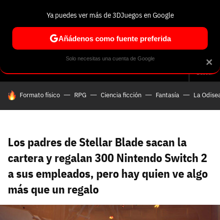
Ya puedes ver más de 3DJuegos en Google
Volver
Entra en 3DJuegos
Regístrate en 3DJuegos
Recuperar contraseña
Añádenos como fuente preferida
Correo electrónico
Correo electrónico
Correo electrónico
Te enviaremos un correo electrónico con un
Solo necesitas una cuenta de Google
×
Análisis
Guías y trucos
Trivia
Selección
Tech
Seri
enlace para recuperar tu contraseña:
Buscar
Correo electrónico asociado a tu cuenta de
HOY SE HABLA DE
Formato físico
RPG
Ciencia ficción
Fantasía
La Odise
Facebook:
Contraseña
Contraseña
(mínimo 6 caracteres)
Cancelar
Recuperar contraseña
Repetir contraseña
Recuperar contraseña
Recuperar contraseña
Iniciar sesión
Los padres de Stellar Blade sacan la
cartera y regalan 300 Nintendo Switch 2
a sus empleados, pero hay quien ve algo
Nombre de usuario
más que un regalo
Entra con Google
Se usa para la dirección de tu página de usuario.
Piénsalo bien porque no podrás cambiarlo. Mínimo 3
caracteres, se pueden usar números (no como