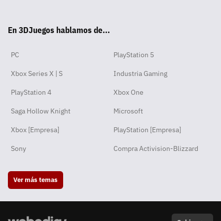
tsA
ter
ebo
ube
agra
ord
ok
En 3DJuegos hablamos de...
pp
ok
m
PC
PlayStation 5
Xbox Series X | S
Industria Gaming
PlayStation 4
Xbox One
Saga Hollow Knight
Microsoft
Xbox [Empresa]
PlayStation [Empresa]
Sony
Compra Activision-Blizzard
Ver más temas