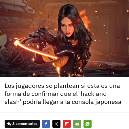
carácter inicial), pero no mayúsculas, espacios, tildes
¿Todavía no tienes cuenta?
o caracteres especiales.
He leído y acepto la
politica de privacidad y
Regístrate gratis
de participación
Registrarse en 3DJuegos
El inicio de sesión con Facebook ya no está
disponible, pero puedes seguir usando tu cuenta
de 3DJuegos:
Entra con Google
Recupera tu acceso con Facebook
Los jugadores se plantean si esta es una
forma de confirmar que el 'hack and
¿Ya tienes cuenta?
slash' podría llegar a la consola japonesa
Entra en 3DJuegos
3 comentarios