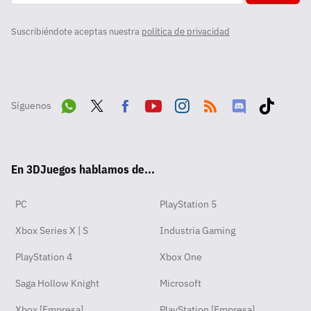
Suscribiéndote aceptas nuestra
política de privacidad
Síguenos
Wha
Twit
Fac
Yout
Inst
RSS
Disc
Tikt
tsA
ter
ebo
ube
agra
ord
ok
En 3DJuegos hablamos de...
pp
ok
m
PC
PlayStation 5
Xbox Series X | S
Industria Gaming
PlayStation 4
Xbox One
Saga Hollow Knight
Microsoft
Xbox [Empresa]
PlayStation [Empresa]