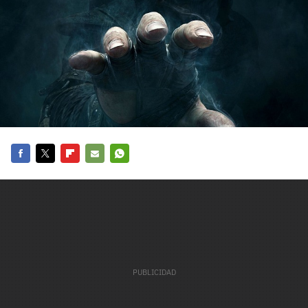
carácter inicial), pero no mayúsculas, espacios, tildes
¿Todavía no tienes cuenta?
o caracteres especiales.
He leído y acepto la
politica de privacidad y
Regístrate gratis
de participación
Registrarse en 3DJuegos
El inicio de sesión con Facebook ya no está
disponible, pero puedes seguir usando tu cuenta
de 3DJuegos:
Entra con Google
Facebook
Twitter
Flipboard
E-
Whatsapp
Recupera tu acceso con Facebook
mail
¿Ya tienes cuenta?
Entra en 3DJuegos