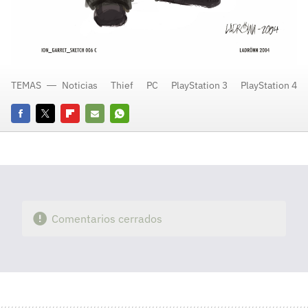
TEMAS
Noticias
Thief
PC
PlayStation 3
PlayStation 4
Facebook
Twitter
Flipboard
E-
Whatsapp
mail
Comentarios cerrados