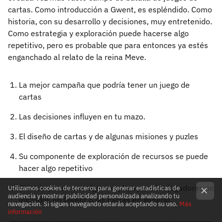
cartas. Como introducción a Gwent, es espléndido. Como
historia, con su desarrollo y decisiones, muy entretenido.
Como estrategia y exploración puede hacerse algo
repetitivo, pero es probable que para entonces ya estés
enganchado al relato de la reina Meve.
La mejor campaña que podría tener un juego de
cartas
Las decisiones influyen en tu mazo.
El diseño de cartas y de algunas misiones y puzles
Su componente de exploración de recursos se puede
hacer algo repetitivo
El inicio puede ser algo complejo para los jugadores no
Utilizamos cookies de terceros para generar estadísticas de
audiencia y mostrar publicidad personalizada analizando tu
iniciados en Gwent o las cartas en general
navegación. Si sigues navegando estarás aceptando su uso.
Más
información