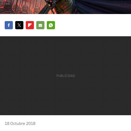
carácter inicial), pero no mayúsculas, espacios, tildes
¿Todavía no tienes cuenta?
o caracteres especiales.
He leído y acepto la
politica de privacidad y
Regístrate gratis
de participación
Facebook
Twitter
Flipboard
E-
Whatsapp
Registrarse en 3DJuegos
mail
El inicio de sesión con Facebook ya no está
disponible, pero puedes seguir usando tu cuenta
de 3DJuegos:
Entra con Google
Recupera tu acceso con Facebook
¿Ya tienes cuenta?
Entra en 3DJuegos
18 Octubre 2018