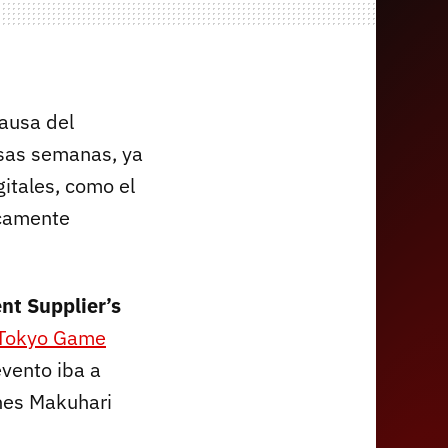
causa del
asas semanas, ya
itales, como el
icamente
t Supplier’s
Tokyo Game
evento iba a
nes Makuhari