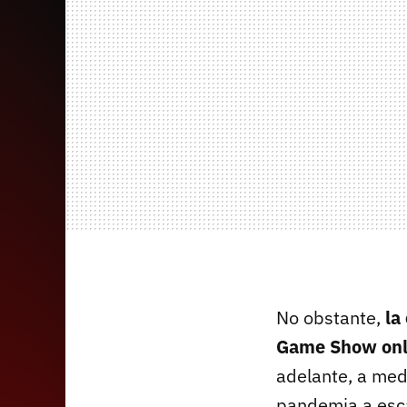
No obstante,
la
Game Show onl
adelante, a med
pandemia a esca