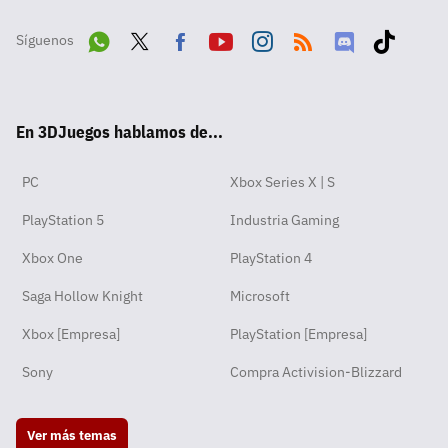
Síguenos
Wha
Twit
Fac
Yout
Inst
RSS
Disc
Tikt
tsA
ter
ebo
ube
agra
ord
ok
En 3DJuegos hablamos de...
pp
ok
m
PC
Xbox Series X | S
PlayStation 5
Industria Gaming
Xbox One
PlayStation 4
Saga Hollow Knight
Microsoft
Xbox [Empresa]
PlayStation [Empresa]
Sony
Compra Activision-Blizzard
Ver más temas