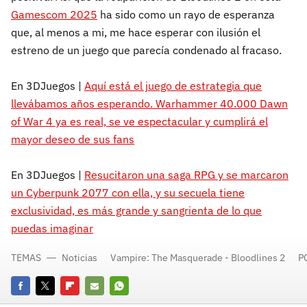
Gamescom 2025
ha sido como un rayo de esperanza
que, al menos a mi, me hace esperar con ilusión el
estreno de un juego que parecía condenado al fracaso.
En 3DJuegos |
Aquí está el juego de estrategia que
llevábamos años esperando. Warhammer 40.000 Dawn
of War 4 ya es real, se ve espectacular y cumplirá el
mayor deseo de sus fans
En 3DJuegos |
Resucitaron una saga RPG y se marcaron
un Cyberpunk 2077 con ella, y su secuela tiene
exclusividad, es más grande y sangrienta de lo que
puedas imaginar
TEMAS
Noticias
Vampire: The Masquerade - Bloodlines 2
P
Facebook
Twitter
Flipboard
E-
Whatsapp