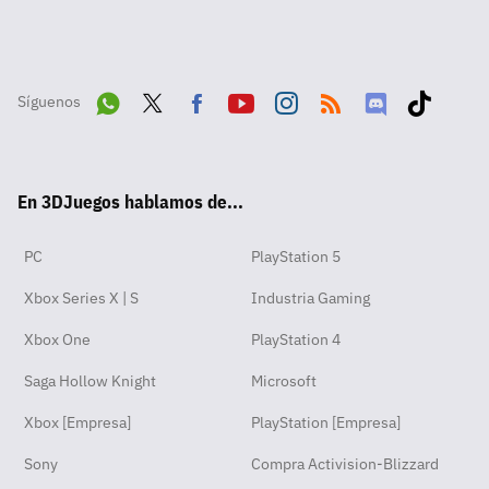
Síguenos
Wha
Twit
Fac
Yout
Inst
RSS
Disc
Tikt
tsA
ter
ebo
ube
agra
ord
ok
En 3DJuegos hablamos de...
pp
ok
m
PC
PlayStation 5
Xbox Series X | S
Industria Gaming
Xbox One
PlayStation 4
Saga Hollow Knight
Microsoft
Xbox [Empresa]
PlayStation [Empresa]
Sony
Compra Activision-Blizzard