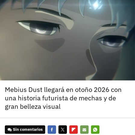
carácter inicial), pero no mayúsculas, espacios, tildes
¿Todavía no tienes cuenta?
o caracteres especiales.
He leído y acepto la
politica de privacidad y
Regístrate gratis
de participación
Registrarse en 3DJuegos
El inicio de sesión con Facebook ya no está
disponible, pero puedes seguir usando tu cuenta
de 3DJuegos:
Entra con Google
Recupera tu acceso con Facebook
Mebius Dust llegará en otoño 2026 con
una historia futurista de mechas y de
¿Ya tienes cuenta?
gran belleza visual
Entra en 3DJuegos
Sin comentarios