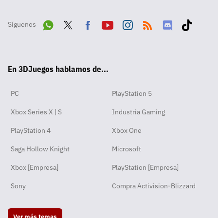
Síguenos
Wha
Twit
Fac
Yout
Inst
RSS
Disc
Tikt
tsA
ter
ebo
ube
agra
ord
ok
En 3DJuegos hablamos de...
pp
ok
m
PC
PlayStation 5
Xbox Series X | S
Industria Gaming
PlayStation 4
Xbox One
Saga Hollow Knight
Microsoft
Xbox [Empresa]
PlayStation [Empresa]
Sony
Compra Activision-Blizzard
Ver más temas