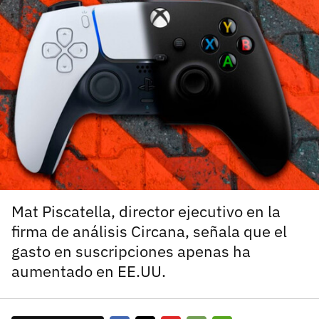
carácter inicial), pero no mayúsculas, espacios, tildes
¿Todavía no tienes cuenta?
o caracteres especiales.
He leído y acepto la
politica de privacidad y
Regístrate gratis
de participación
Registrarse en 3DJuegos
El inicio de sesión con Facebook ya no está
disponible, pero puedes seguir usando tu cuenta
de 3DJuegos:
Entra con Google
Recupera tu acceso con Facebook
Mat Piscatella, director ejecutivo en la
firma de análisis Circana, señala que el
¿Ya tienes cuenta?
gasto en suscripciones apenas ha
aumentado en EE.UU.
Entra en 3DJuegos