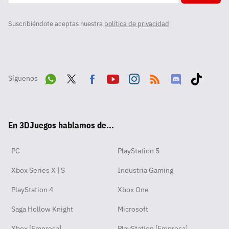
Suscribiéndote aceptas nuestra
política de privacidad
Síguenos
Wha
Twit
Fac
Yout
Inst
RSS
Disc
Tikt
tsA
ter
ebo
ube
agra
ord
ok
En 3DJuegos hablamos de...
pp
ok
m
PC
PlayStation 5
Xbox Series X | S
Industria Gaming
PlayStation 4
Xbox One
Saga Hollow Knight
Microsoft
Xbox [Empresa]
PlayStation [Empresa]