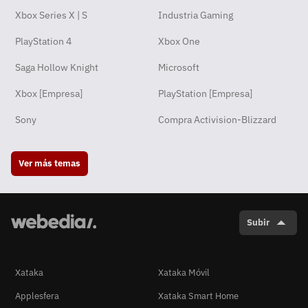
Xbox Series X | S
Industria Gaming
PlayStation 4
Xbox One
Saga Hollow Knight
Microsoft
Xbox [Empresa]
PlayStation [Empresa]
Sony
Compra Activision-Blizzard
Ver más temas
Subir
Xataka
Xataka Móvil
Applesfera
Xataka Smart Home