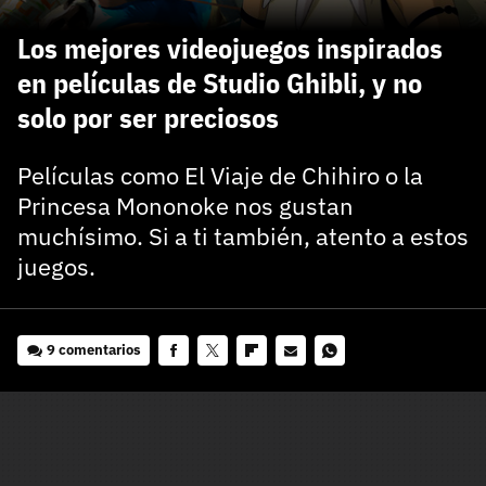
carácter inicial), pero no mayúsculas, espacios, tildes
¿Todavía no tienes cuenta?
o caracteres especiales.
Los mejores videojuegos inspirados
He leído y acepto la
politica de privacidad y
en películas de Studio Ghibli, y no
Regístrate gratis
de participación
solo por ser preciosos
Registrarse en 3DJuegos
Películas como El Viaje de Chihiro o la
Princesa Mononoke nos gustan
El inicio de sesión con Facebook ya no está
disponible, pero puedes seguir usando tu cuenta
muchísimo. Si a ti también, atento a estos
de 3DJuegos:
Entra con Google
juegos.
Recupera tu acceso con Facebook
¿Ya tienes cuenta?
9 comentarios
Facebook
Twitter
Flipboard
E-
Whatsapp
mail
Entra en 3DJuegos