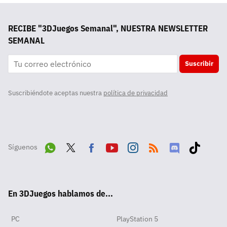
RECIBE "3DJuegos Semanal", NUESTRA NEWSLETTER
SEMANAL
Suscribir
Suscribiéndote aceptas nuestra
política de privacidad
Síguenos
Wha
Twit
Fac
Yout
Inst
RSS
Disc
Tikt
tsA
ter
ebo
ube
agra
ord
ok
En 3DJuegos hablamos de...
pp
ok
m
PC
PlayStation 5