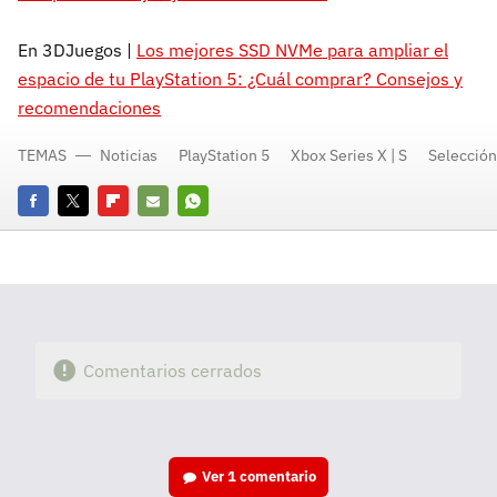
En 3DJuegos |
Los mejores SSD NVMe para ampliar el
espacio de tu PlayStation 5: ¿Cuál comprar? Consejos y
recomendaciones
TEMAS
Noticias
PlayStation 5
Xbox Series X | S
Selección
Facebook
Twitter
Flipboard
E-
Whatsapp
mail
Comentarios cerrados
Ver
1 comentario