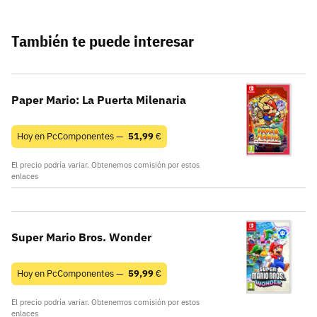
También te puede interesar
Paper Mario: La Puerta Milenaria
Hoy en PcComponentes —
51,99
€
El precio podría variar. Obtenemos comisión por estos
enlaces
Super Mario Bros. Wonder
Hoy en PcComponentes —
59,99
€
El precio podría variar. Obtenemos comisión por estos
enlaces