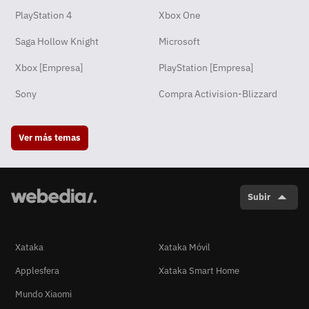
PlayStation 4
Xbox One
Saga Hollow Knight
Microsoft
Xbox [Empresa]
PlayStation [Empresa]
Sony
Compra Activision-Blizzard
Ver más temas
Subir
Xataka
Xataka Móvil
Applesfera
Xataka Smart Home
Mundo Xiaomi