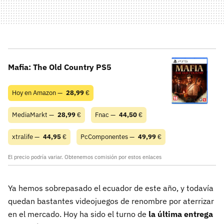
Mafia: The Old Country PS5
Hoy en Amazon —
28,99
€
MediaMarkt —
28,99
€
Fnac —
44,50
€
xtralife —
44,95
€
PcComponentes —
49,99
€
El precio podría variar. Obtenemos comisión por estos enlaces
Ya hemos sobrepasado el ecuador de este año, y todavía
quedan bastantes videojuegos de renombre por aterrizar
en el mercado. Hoy ha sido el turno de
la última entrega