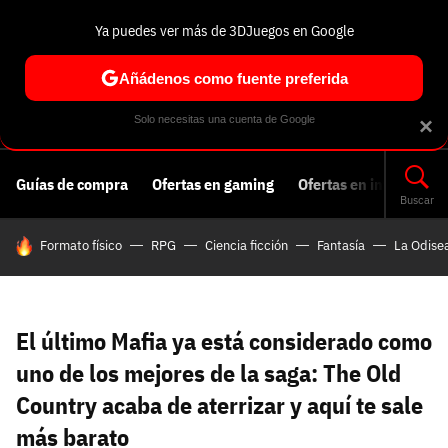
Ya puedes ver más de 3DJuegos en Google
Volver
Entra en 3DJuegos
Regístrate en 3DJuegos
Recuperar contraseña
Añádenos como fuente preferida
Correo electrónico
Correo electrónico
Correo electrónico
Te enviaremos un correo electrónico con un
Solo necesitas una cuenta de Google
×
enlace para recuperar tu contraseña:
Correo electrónico asociado a tu cuenta de
Guías de compra
Ofertas en gaming
Ofertas en informática
Facebook:
Contraseña
Contraseña
(mínimo 6 caracteres)
Buscar
Cancelar
Recuperar contraseña
HOY SE HABLA DE
Formato físico
RPG
Ciencia ficción
Fantasía
La Odise
Repetir contraseña
Recuperar contraseña
Recuperar contraseña
Iniciar sesión
El último Mafia ya está considerado como
Nombre de usuario
uno de los mejores de la saga: The Old
Entra con Google
Country acaba de aterrizar y aquí te sale
Se usa para la dirección de tu página de usuario.
más barato
Piénsalo bien porque no podrás cambiarlo. Mínimo 3
caracteres, se pueden usar números (no como