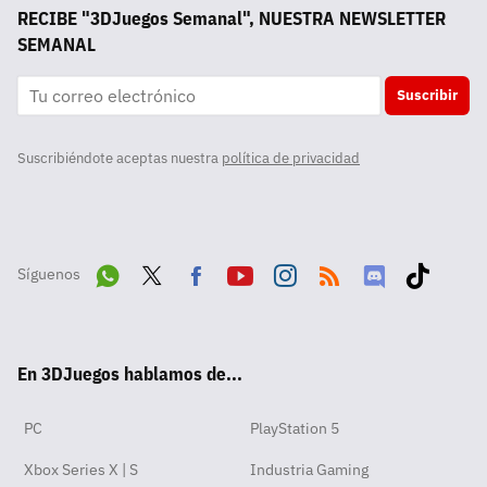
RECIBE "3DJuegos Semanal", NUESTRA NEWSLETTER
SEMANAL
Suscribir
Suscribiéndote aceptas nuestra
política de privacidad
Síguenos
Wha
Twit
Fac
Yout
Inst
RSS
Disc
Tikt
tsA
ter
ebo
ube
agra
ord
ok
En 3DJuegos hablamos de...
pp
ok
m
PC
PlayStation 5
Xbox Series X | S
Industria Gaming